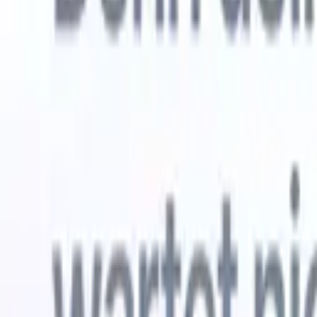
Kostenlos testen
KI, die die Arbeit für Sie erledigt
Unsere 
KI-Agenten übernehmen E-Mail-Antworten,
Alle anzei
Kandidateneinreichungen, Lebenslauf-Formatierung und
Lebenslau
Sourcing-Strategien – für mehr Kontrolle über Ihre
in analysi
Personalvermittlung und mehr Geschwindigkeit und
die KI ein
Genauigkeit.
Formatier
Sie sie al
Wie KI-Agenten Ihre Einstellungsweise verändern
markenger
können.
↗
Neue Version
Verbinde deine Daten mit KI – Recruit
CRM MCP
Was wir bieten