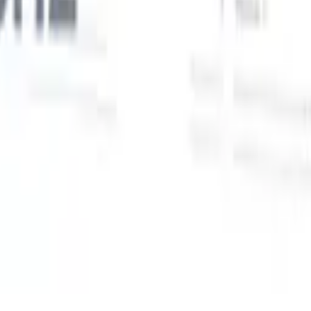
Unsere KI-Funktionen für smarte Recruiter
GPT-Integration
Automatisieren Sie Content-Erstellung und
Kandidatenengagement mit GPT.
KI-Sourcing
Suchen Sie im
r
gesamten Internet mit natürlicher Sprache.
KI-
Sie
Kandidatenabgleich
Ordnen Sie qualifizierte Kandidaten mit KI-
uf-
gesteuerter Analyse den passenden Stellen zu.
Outreach-
n
Sequenzierung
Sprechen Sie Kandidaten über intelligente E-Mail-,
SMS- und LinkedIn-Sequenzen an.
Entfesseln Sie Rekrutierungseffizienz wie nie zuvor
Ich möchte eine Demo