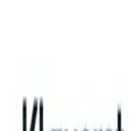
What happens when your ATS can take instructions?
|
Save my seat