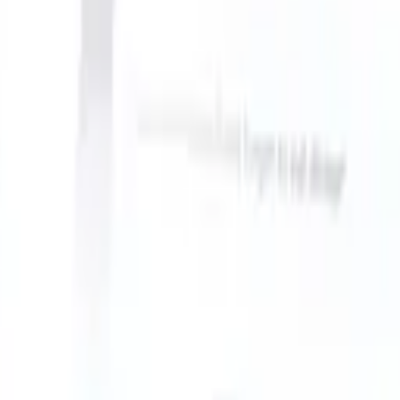
n take instructions?
|
Save my seat