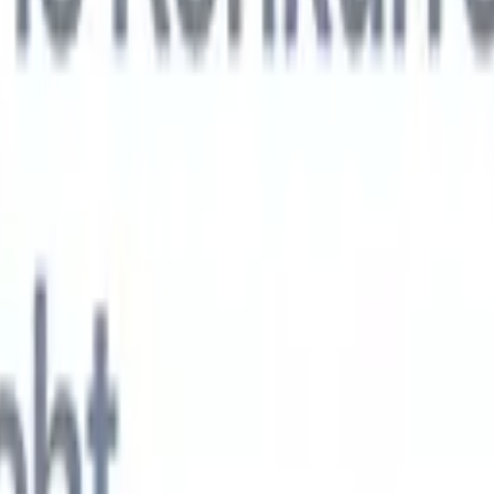
KI-Agenten der nächsten Generation
gen
f-Analyse-Agent
Trainieren Sie einen Agenten, benutzerdefinierte Felde
erten Lebensläufen zu erkennen.
Kandidateneinreichungs-Agent
Lassen 
e ausgefeilte Kandidatenliste für den E-Mail-Versand erstellen.
Lebensla
ungs-Agent
Erstellen Sie KI-formatierte Lebensläufe sofort und speicher
s PDFs.
Kandidaten-Pitch-Agent
Erstellen Sie mit KI ausgefeilte,
echte Kandidaten-Pitch-E-Mails.
Lösungen nach Branche