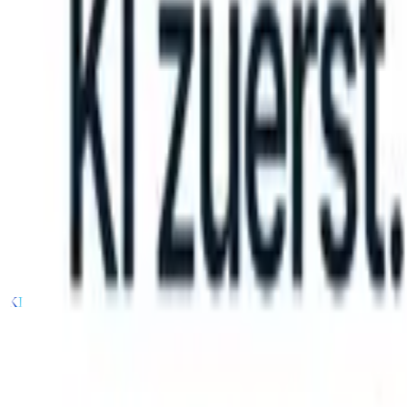
an take instructions?
|
Save my seat
What happens when your ATS ca
Produkte
Funktionen
KI
Preise
Wissenszentrum
Anmelden
Kostenlos testen