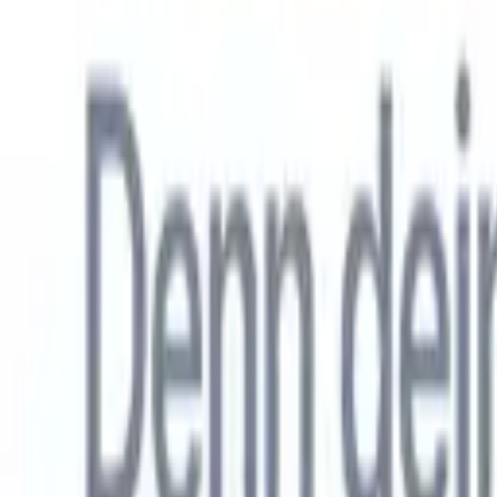
Allemand
🇺🇸
Anglais
🇳🇱
Néerlandais
🇫🇷
Français
🇧🇷
Portugais
🇪🇸
Espag
Produkte
Funktionen
KI
Preise
Wissenszentrum
Greifen Sie über EINE leistungsstarke mobile App auf alle Funktio
Richten Sie es im Web ein und nutzen Sie es dann auf dem Handy.
Jetzt anmelden
Allemand
🇺🇸
Anglais
🇳🇱
Néerlandais
🇫🇷
Français
🇧🇷
Portugais
🇪🇸
Espag
Ich möchte eine Demo