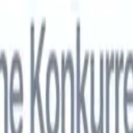
nol
🇯🇵
Japonais
🇮🇹
Italien
🇨🇳
Chinois
nen von Recruit CRM zu
nol
🇯🇵
Japonais
🇮🇹
Italien
🇨🇳
Chinois