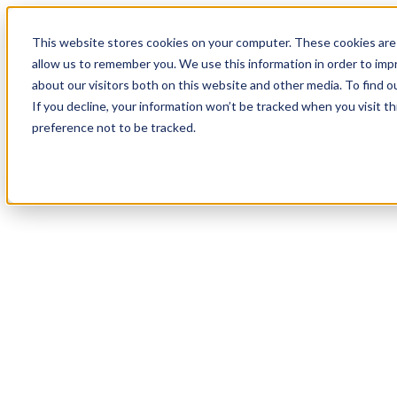
19
Day
:
This website stores cookies on your computer. These cookies are 
23
HR
:
allow us to remember you. We use this information in order to im
22
Min
about our visitors both on this website and other media. To find o
:
If you decline, your information won’t be tracked when you visit t
33
Sec
preference not to be tracked.