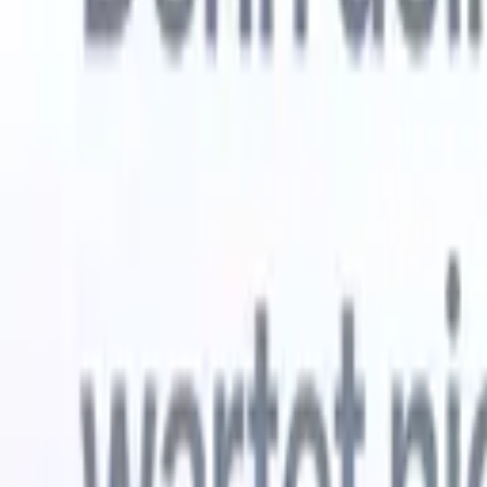
Kostenlos testen
KI, die die Arbeit für Sie erledigt
Unsere 
KI-Agenten übernehmen E-Mail-Antworten,
Alle anzei
Kandidateneinreichungen, Lebenslauf-Formatierung und
Lebenslau
Sourcing-Strategien – für mehr Kontrolle über Ihre
in analysi
Personalvermittlung und mehr Geschwindigkeit und
die KI ein
Genauigkeit.
Formatier
Sie sie al
Wie KI-Agenten Ihre Einstellungsweise verändern
markenger
können.
↗
Neue Version
Verbinde deine Daten mit KI – Recruit
CRM MCP
Was wir bieten