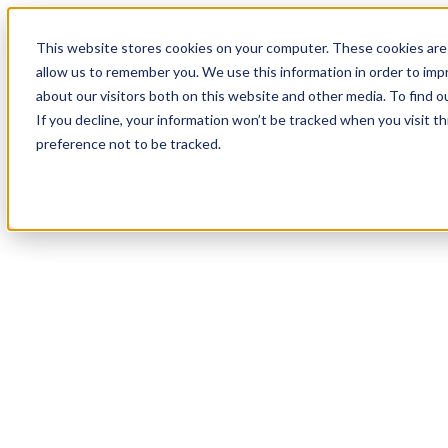
18
Day
:
This website stores cookies on your computer. These cookies are 
00
HR
:
allow us to remember you. We use this information in order to im
19
Min
about our visitors both on this website and other media. To find o
:
If you decline, your information won’t be tracked when you visit t
27
Sec
preference not to be tracked.