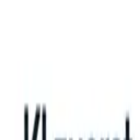
What happens when your ATS can take instructions?
|
Save my seat