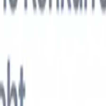
KI-Agenten der nächsten Generation
gen
f-Analyse-Agent
Trainieren Sie einen Agenten, benutzerdefinierte Felde
erten Lebensläufen zu erkennen.
Kandidateneinreichungs-Agent
Lassen 
e ausgefeilte Kandidatenliste für den E-Mail-Versand erstellen.
Lebensla
ungs-Agent
Erstellen Sie KI-formatierte Lebensläufe sofort und speicher
s PDFs.
Kandidaten-Pitch-Agent
Erstellen Sie mit KI ausgefeilte,
echte Kandidaten-Pitch-E-Mails.
Lösungen nach Branche