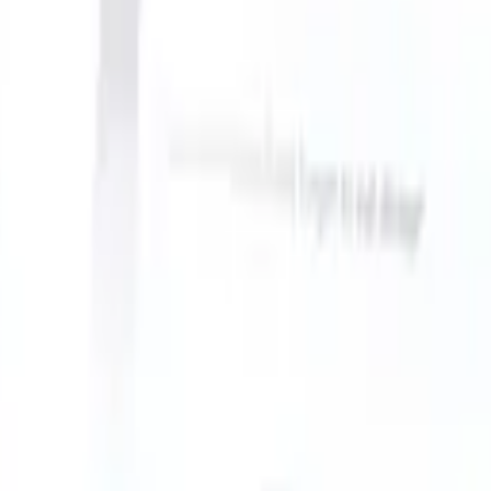
ke instructions?
|
Save my seat