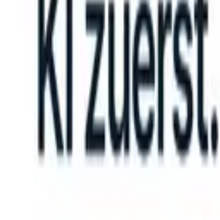
ake instructions?
|
Save my seat
What happens when your ATS can ta
Produkte
Funktionen
KI
Preise
Wissenszentrum
Anmelden
Kostenlos testen