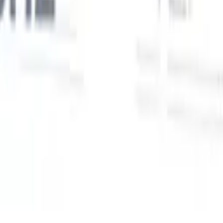
Unsere KI-Funktionen für smarte Recruiter
GPT-Integration
Automatisieren Sie Content-Erstellung und
Kandidatenengagement mit GPT.
KI-Sourcing
Suchen Sie im
r
gesamten Internet mit natürlicher Sprache.
KI-
Sie
Kandidatenabgleich
Ordnen Sie qualifizierte Kandidaten mit KI-
uf-
gesteuerter Analyse den passenden Stellen zu.
Outreach-
n
Sequenzierung
Sprechen Sie Kandidaten über intelligente E-Mail-,
SMS- und LinkedIn-Sequenzen an.
Entfesseln Sie Rekrutierungseffizienz wie nie zuvor
Ich möchte eine Demo