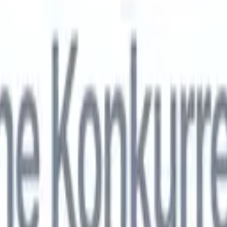
nol
🇯🇵
Japonais
🇮🇹
Italien
🇨🇳
Chinois
nen von Recruit CRM zu
nol
🇯🇵
Japonais
🇮🇹
Italien
🇨🇳
Chinois