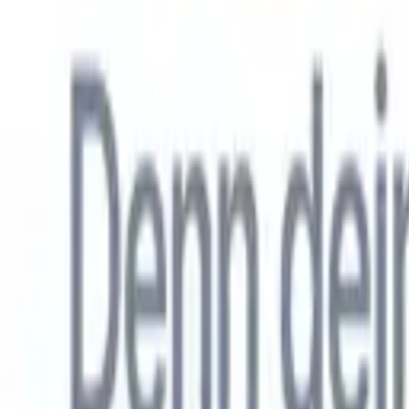
Allemand
🇺🇸
Anglais
🇳🇱
Néerlandais
🇫🇷
Français
🇧🇷
Portugais
🇪🇸
Espag
Produkte
Funktionen
KI
Preise
Wissenszentrum
Greifen Sie über EINE leistungsstarke mobile App auf alle Funktio
Richten Sie es im Web ein und nutzen Sie es dann auf dem Handy.
Jetzt anmelden
Allemand
🇺🇸
Anglais
🇳🇱
Néerlandais
🇫🇷
Français
🇧🇷
Portugais
🇪🇸
Espag
Ich möchte eine Demo