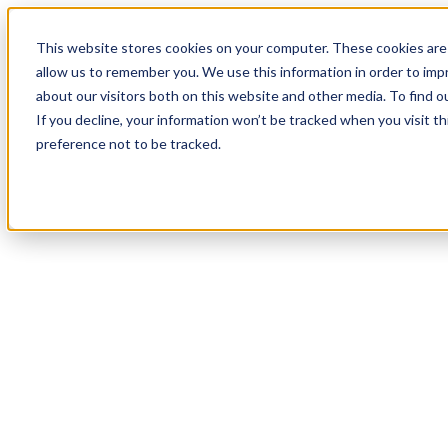
16
Day
:
This website stores cookies on your computer. These cookies are 
09
HR
:
allow us to remember you. We use this information in order to im
16
Min
about our visitors both on this website and other media. To find o
:
If you decline, your information won’t be tracked when you visit t
26
Sec
preference not to be tracked.