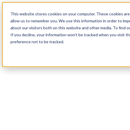
16
Day
:
This website stores cookies on your computer. These cookies are 
03
HR
:
allow us to remember you. We use this information in order to im
27
Min
about our visitors both on this website and other media. To find o
:
If you decline, your information won’t be tracked when you visit t
17
Sec
preference not to be tracked.