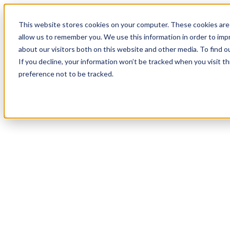
19
Day
:
This website stores cookies on your computer. These cookies are 
21
HR
:
allow us to remember you. We use this information in order to im
18
Min
about our visitors both on this website and other media. To find o
:
If you decline, your information won’t be tracked when you visit t
17
Sec
preference not to be tracked.