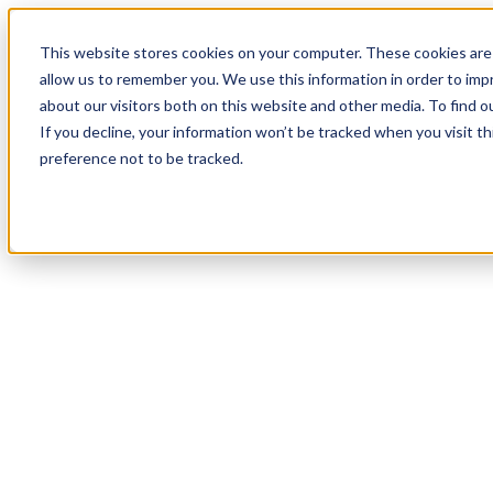
17
Day
:
This website stores cookies on your computer. These cookies are 
16
HR
:
allow us to remember you. We use this information in order to im
50
Min
about our visitors both on this website and other media. To find o
:
If you decline, your information won’t be tracked when you visit t
04
Sec
preference not to be tracked.