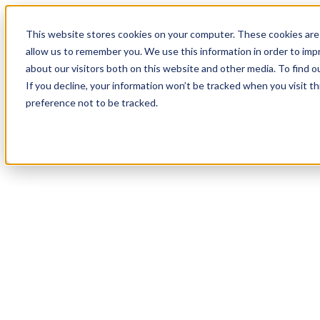
19
Day
:
This website stores cookies on your computer. These cookies are 
08
HR
:
allow us to remember you. We use this information in order to im
35
Min
about our visitors both on this website and other media. To find o
:
If you decline, your information won’t be tracked when you visit t
32
Sec
preference not to be tracked.