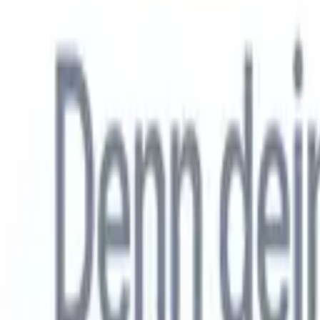
Allemand
🇺🇸
Anglais
🇳🇱
Néerlandais
🇫🇷
Français
🇧🇷
Portugais
🇪🇸
Espag
Produkte
Funktionen
KI
Preise
Wissenszentrum
Greifen Sie über EINE leistungsstarke mobile App auf alle Funktio
Richten Sie es im Web ein und nutzen Sie es dann auf dem Handy.
Jetzt anmelden
Allemand
🇺🇸
Anglais
🇳🇱
Néerlandais
🇫🇷
Français
🇧🇷
Portugais
🇪🇸
Espag
Ich möchte eine Demo