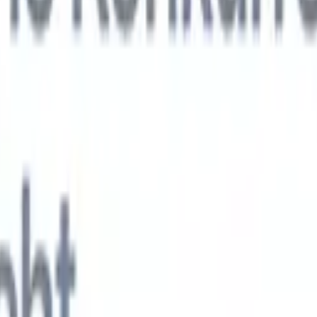
KI-Agenten der nächsten Generation
gen
f-Analyse-Agent
Trainieren Sie einen Agenten, benutzerdefinierte Felde
erten Lebensläufen zu erkennen.
Kandidateneinreichungs-Agent
Lassen 
e ausgefeilte Kandidatenliste für den E-Mail-Versand erstellen.
Lebensla
ungs-Agent
Erstellen Sie KI-formatierte Lebensläufe sofort und speicher
s PDFs.
Kandidaten-Pitch-Agent
Erstellen Sie mit KI ausgefeilte,
echte Kandidaten-Pitch-E-Mails.
Lösungen nach Branche