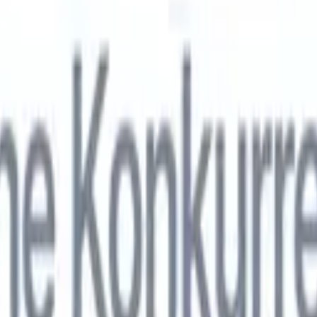
nol
🇯🇵
Japonais
🇮🇹
Italien
🇨🇳
Chinois
nen von Recruit CRM zu
nol
🇯🇵
Japonais
🇮🇹
Italien
🇨🇳
Chinois