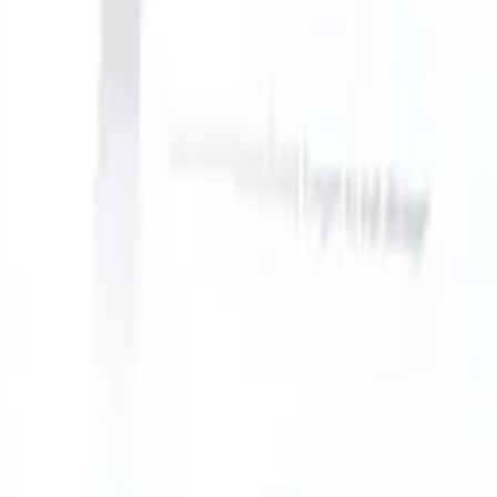
S can take instructions?
|
Save my seat