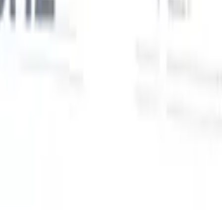
Unsere KI-Funktionen für smarte Recruiter
GPT-Integration
Automatisieren Sie Content-Erstellung und
Kandidatenengagement mit GPT.
KI-Sourcing
Suchen Sie im
r
gesamten Internet mit natürlicher Sprache.
KI-
Sie
Kandidatenabgleich
Ordnen Sie qualifizierte Kandidaten mit KI-
uf-
gesteuerter Analyse den passenden Stellen zu.
Outreach-
n
Sequenzierung
Sprechen Sie Kandidaten über intelligente E-Mail-,
SMS- und LinkedIn-Sequenzen an.
Entfesseln Sie Rekrutierungseffizienz wie nie zuvor
Ich möchte eine Demo