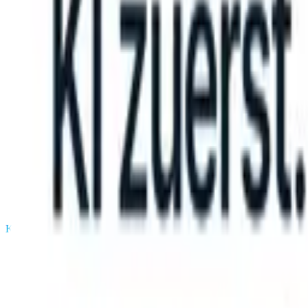
TS can take instructions?
|
Save my seat
What happens when your AT
Produkte
Funktionen
KI
Preise
Wissenszentrum
Anmelden
Kostenlos testen