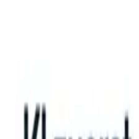
What happens when your ATS can take instructions?
|
Save my seat