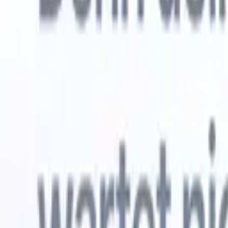
Kostenlos testen
KI, die die Arbeit für Sie erledigt
Unsere 
KI-Agenten übernehmen E-Mail-Antworten,
Alle anzei
Kandidateneinreichungen, Lebenslauf-Formatierung und
Lebenslau
Sourcing-Strategien – für mehr Kontrolle über Ihre
in analysi
Personalvermittlung und mehr Geschwindigkeit und
die KI ein
Genauigkeit.
Formatier
Sie sie al
Wie KI-Agenten Ihre Einstellungsweise verändern
markenger
können.
↗
Neue Version
Verbinde deine Daten mit KI – Recruit
CRM MCP
Was wir bieten