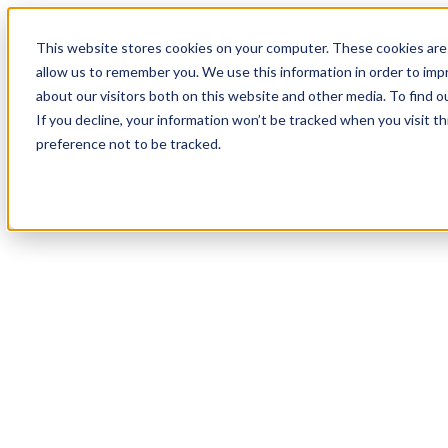
18
Day
:
This website stores cookies on your computer. These cookies are 
08
HR
:
allow us to remember you. We use this information in order to im
53
Min
about our visitors both on this website and other media. To find o
:
If you decline, your information won’t be tracked when you visit t
03
Sec
preference not to be tracked.