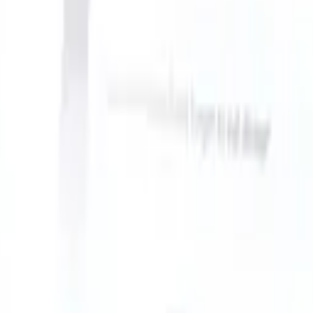
take instructions?
|
Save my seat