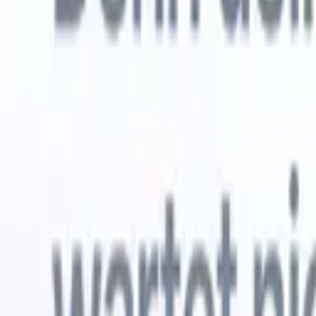
Kostenlos testen
KI, die die Arbeit für Sie erledigt
Unsere 
KI-Agenten übernehmen E-Mail-Antworten,
Alle anzei
Kandidateneinreichungen, Lebenslauf-Formatierung und
Lebenslau
Sourcing-Strategien – für mehr Kontrolle über Ihre
in analysi
Personalvermittlung und mehr Geschwindigkeit und
die KI ein
Genauigkeit.
Formatier
Sie sie al
Wie KI-Agenten Ihre Einstellungsweise verändern
markenger
können.
↗
Neue Version
Verbinde deine Daten mit KI – Recruit
CRM MCP
Was wir bieten