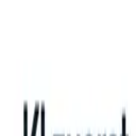
What happens when your ATS can take instructions?
|
Save my seat