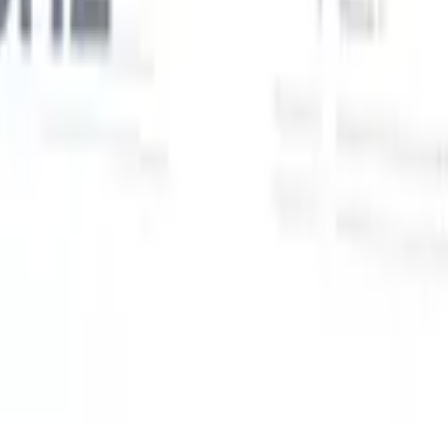
Unsere KI-Funktionen für smarte Recruiter
GPT-Integration
Automatisieren Sie Content-Erstellung und
Kandidatenengagement mit GPT.
KI-Sourcing
Suchen Sie im
r
gesamten Internet mit natürlicher Sprache.
KI-
Sie
Kandidatenabgleich
Ordnen Sie qualifizierte Kandidaten mit KI-
uf-
gesteuerter Analyse den passenden Stellen zu.
Outreach-
n
Sequenzierung
Sprechen Sie Kandidaten über intelligente E-Mail-,
SMS- und LinkedIn-Sequenzen an.
Entfesseln Sie Rekrutierungseffizienz wie nie zuvor
Ich möchte eine Demo