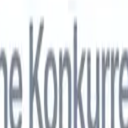
nol
🇯🇵
Japonais
🇮🇹
Italien
🇨🇳
Chinois
nen von Recruit CRM zu
nol
🇯🇵
Japonais
🇮🇹
Italien
🇨🇳
Chinois