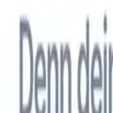
Allemand
🇺🇸
Anglais
🇳🇱
Néerlandais
🇫🇷
Français
🇧🇷
Portugais
🇪🇸
Espag
Produkte
Funktionen
KI
Preise
Wissenszentrum
Greifen Sie über EINE leistungsstarke mobile App auf alle Funktio
Richten Sie es im Web ein und nutzen Sie es dann auf dem Handy.
Jetzt anmelden
Allemand
🇺🇸
Anglais
🇳🇱
Néerlandais
🇫🇷
Français
🇧🇷
Portugais
🇪🇸
Espag
Ich möchte eine Demo