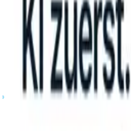
take instructions?
|
Save my seat
What happens when your ATS can 
Produkte
Funktionen
KI
Preise
Wissenszentrum
Anmelden
Kostenlos testen