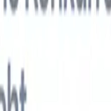
KI-Agenten der nächsten Generation
gen
f-Analyse-Agent
Trainieren Sie einen Agenten, benutzerdefinierte Felde
erten Lebensläufen zu erkennen.
Kandidateneinreichungs-Agent
Lassen 
e ausgefeilte Kandidatenliste für den E-Mail-Versand erstellen.
Lebensla
ungs-Agent
Erstellen Sie KI-formatierte Lebensläufe sofort und speicher
s PDFs.
Kandidaten-Pitch-Agent
Erstellen Sie mit KI ausgefeilte,
echte Kandidaten-Pitch-E-Mails.
Lösungen nach Branche