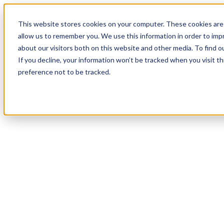
20
Day
:
This website stores cookies on your computer. These cookies are 
00
HR
:
allow us to remember you. We use this information in order to im
30
Min
about our visitors both on this website and other media. To find o
:
If you decline, your information won’t be tracked when you visit t
02
Sec
preference not to be tracked.