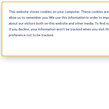
19
Day
:
This website stores cookies on your computer. These cookies are 
02
HR
:
allow us to remember you. We use this information in order to im
47
Min
about our visitors both on this website and other media. To find o
:
If you decline, your information won’t be tracked when you visit t
08
Sec
preference not to be tracked.