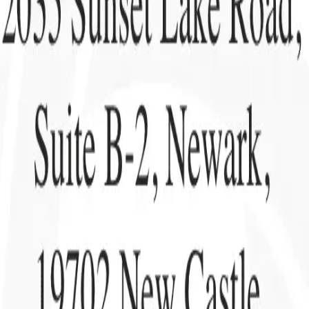
is
🇪🇸
Espagnol
🇮🇹
Italien
🇨🇳
Chinois
nen von Recruit CRM zu
is
🇪🇸
Espagnol
🇮🇹
Italien
🇨🇳
Chinois