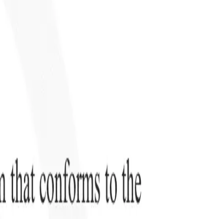
Unsere KI-Funktionen für smarte Recruiter
GPT-Integration
Automatisieren Sie Content-Erstellung und
Kandidatenengagement mit GPT.
KI-Sourcing
Suchen Sie im
r
gesamten Internet mit natürlicher Sprache.
KI-
Sie
Kandidatenabgleich
Ordnen Sie qualifizierte Kandidaten mit KI-
uf-
gesteuerter Analyse den passenden Stellen zu.
Outreach-
n
Sequenzierung
Sprechen Sie Kandidaten über intelligente E-Mail-,
SMS- und LinkedIn-Sequenzen an.
Entfesseln Sie Rekrutierungseffizienz wie nie zuvor
Ich möchte eine Demo