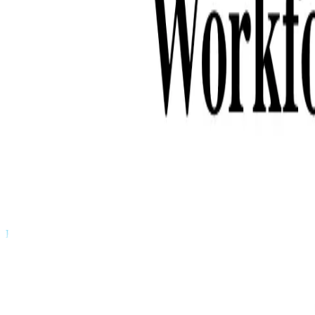
can take instructions?
|
Save my seat
What happens when your ATS c
Produkte
Funktionen
KI
Preise
Wissenszentrum
Anmelden
Kostenlos testen