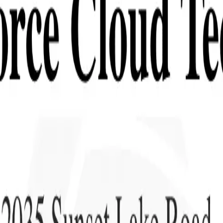
an take instructions?
|
Save my seat