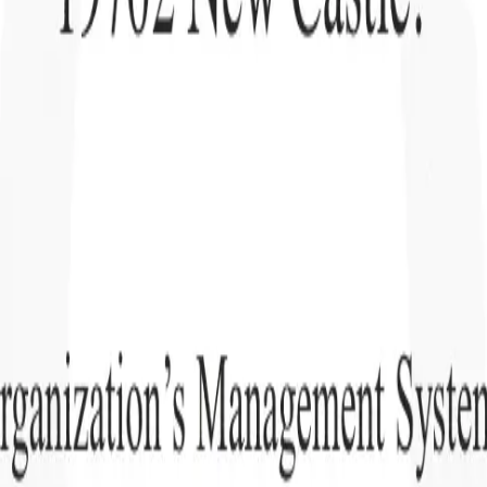
KI-Agenten der nächsten Generation
gen
f-Analyse-Agent
Trainieren Sie einen Agenten, benutzerdefinierte Felde
erten Lebensläufen zu erkennen.
Kandidateneinreichungs-Agent
Lassen 
e ausgefeilte Kandidatenliste für den E-Mail-Versand erstellen.
Lebensla
ungs-Agent
Erstellen Sie KI-formatierte Lebensläufe sofort und speicher
s PDFs.
Kandidaten-Pitch-Agent
Erstellen Sie mit KI ausgefeilte,
echte Kandidaten-Pitch-E-Mails.
Lösungen nach Branche