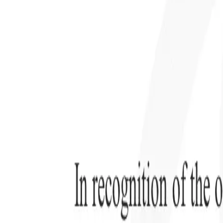
Kostenlos testen
KI, die die Arbeit für Sie erledigt
Unsere 
KI-Agenten übernehmen E-Mail-Antworten,
Alle anzei
Kandidateneinreichungen, Lebenslauf-Formatierung und
Lebenslau
Sourcing-Strategien – für mehr Kontrolle über Ihre
in analysi
Personalvermittlung und mehr Geschwindigkeit und
die KI ein
Genauigkeit.
Formatier
Sie sie al
Wie KI-Agenten Ihre Einstellungsweise verändern
markenger
können.
↗
Neue Version
Verbinde deine Daten mit KI – Recruit
CRM MCP
Was wir bieten