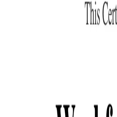
What happens when your ATS can take instructions?
|
Save my seat