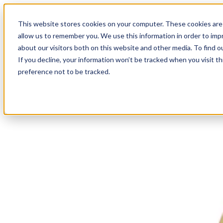
18
Day
:
This website stores cookies on your computer. These cookies are 
18
HR
:
allow us to remember you. We use this information in order to im
56
Min
about our visitors both on this website and other media. To find o
:
If you decline, your information won’t be tracked when you visit t
48
Sec
preference not to be tracked.