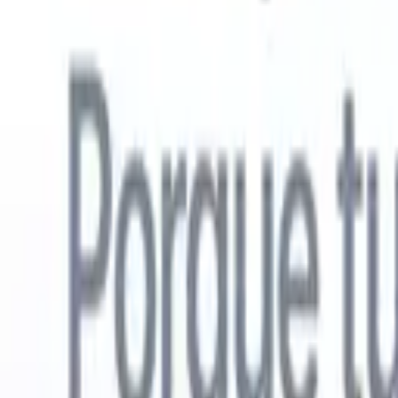
Español
🇺🇸
Inglés
🇳🇱
Neerlandés
🇫🇷
Francés
🇧🇷
Portugués
🇩🇪
Alemán

Productos
Características
IA
Precios
Centro de conocimiento
Acceda a todo Recruit CRM a través de UNA poderosa aplicación mó
Configure en la web, luego use en móvil.
Registrarse ahora
Español
🇺🇸
Inglés
🇳🇱
Neerlandés
🇫🇷
Francés
🇧🇷
Portugués
🇩🇪
Alemán

Quiero una demo