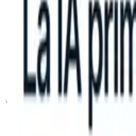
can take instructions?
|
Save my seat
What happens when your ATS c
Productos
Características
IA
Precios
Centro de conocimiento
Iniciar sesión
Probar gratis