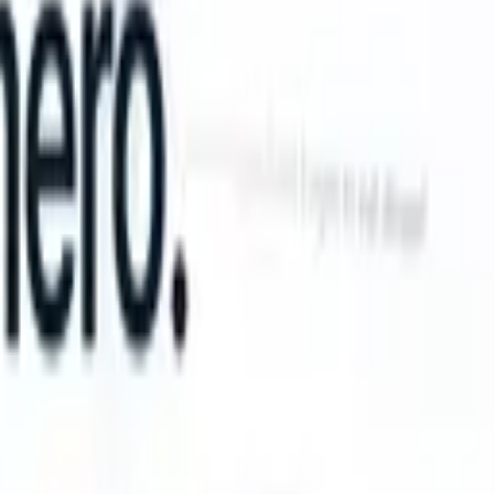
an take instructions?
|
Save my seat