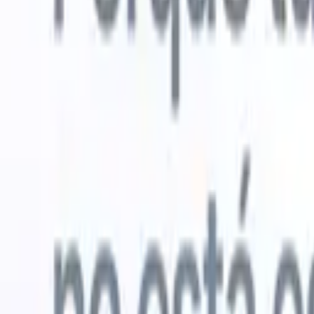
Probar gratis
IA que trabaja por ti
Nuestro
Los agentes de IA gestionan respuestas de correo, envíos
Ver todo
de candidatos, formato de CV y estrategias de búsqueda,
Agente de 
dándote mayor control sobre tu reclutamiento y mejorando
en los CV 
la velocidad y precisión.
lista de ca
CV
Genera
Cómo los agentes de IA pueden cambiar tu forma de
PDFs.
Agen
contratar.
↗
candidatos
Nueva versión
Conecta tus datos a la IA con Recruit
CRM MCP
Lo que ofrecemos