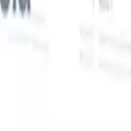
Nuestras funciones de IA para reclutadores
inteligentes
Integración GPT
Automatiza la creación de contenido y el
s
compromiso con candidatos con GPT.
Búsqueda con IA
Busca en
toda internet con lenguaje natural.
Emparejamiento de candidatos
con IA
Empareja candidatos calificados con puestos mediante
análisis impulsado por IA.
Secuenciación de contacto
Involucra a
los candidatos a través de secuencias inteligentes de correo, SMS y
LinkedIn.
Desbloquee la Eficiencia de Reclutamiento Como Nunca
Antes
Quiero una demo