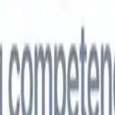
🇵
Japonés
🇮🇹
Italiano
🇨🇳
Chino
vil
🇵
Japonés
🇮🇹
Italiano
🇨🇳
Chino