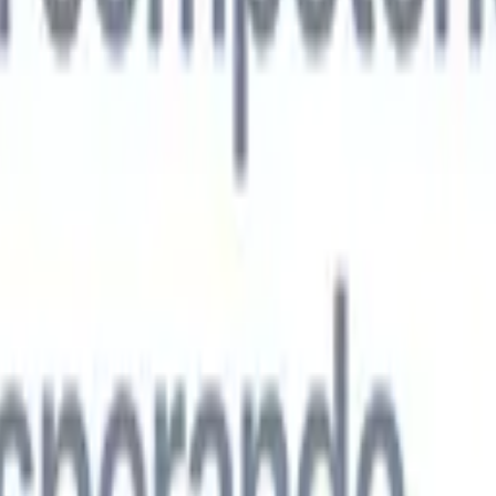
s agentes de IA de nueva generación
análisis de CV
Entrena un agente para reconocer campos personalizado
que analices.
Agente de envío de candidatos
Deja que la IA elabore una
ndidatos pulida lista para enviar por correo.
Agente de formato de
 currículums formateados por IA al instante y guárdalos como
te de presentación de candidatos
Crea correos de presentación de
 pulidos y personalizados con IA.
Soluciones por industria