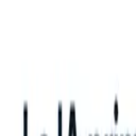
What happens when your ATS can take instructions?
|
Save my seat