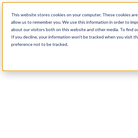
18
Day
:
This website stores cookies on your computer. These cookies are 
20
HR
:
allow us to remember you. We use this information in order to im
24
Min
about our visitors both on this website and other media. To find o
:
If you decline, your information won’t be tracked when you visit t
58
Sec
preference not to be tracked.