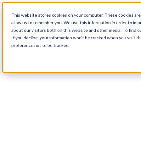
17
Day
:
This website stores cookies on your computer. These cookies are 
08
HR
:
allow us to remember you. We use this information in order to im
22
Min
about our visitors both on this website and other media. To find o
:
If you decline, your information won’t be tracked when you visit t
37
Sec
preference not to be tracked.