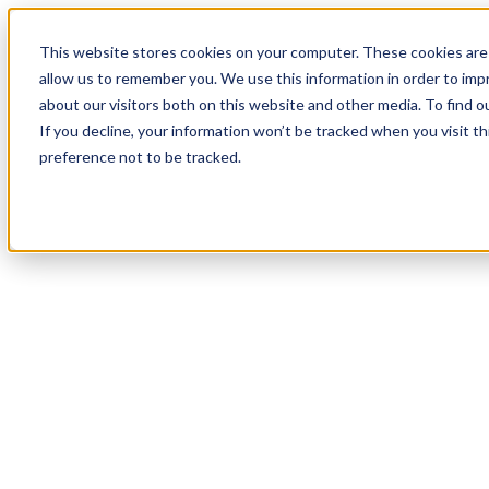
17
Day
:
This website stores cookies on your computer. These cookies are 
04
HR
:
allow us to remember you. We use this information in order to im
39
Min
about our visitors both on this website and other media. To find o
:
If you decline, your information won’t be tracked when you visit t
58
Sec
preference not to be tracked.