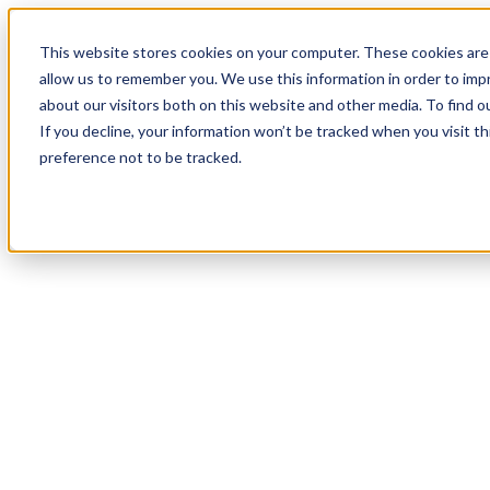
18
Day
:
This website stores cookies on your computer. These cookies are 
05
HR
:
allow us to remember you. We use this information in order to im
53
Min
about our visitors both on this website and other media. To find o
:
If you decline, your information won’t be tracked when you visit t
44
Sec
preference not to be tracked.