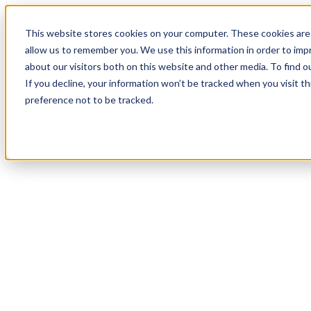
18
Day
:
This website stores cookies on your computer. These cookies are 
06
HR
:
allow us to remember you. We use this information in order to im
15
Min
about our visitors both on this website and other media. To find o
:
If you decline, your information won’t be tracked when you visit t
02
Sec
preference not to be tracked.