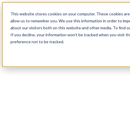
15
Day
:
This website stores cookies on your computer. These cookies are 
20
HR
:
allow us to remember you. We use this information in order to im
59
Min
about our visitors both on this website and other media. To find o
:
If you decline, your information won’t be tracked when you visit t
13
Sec
preference not to be tracked.