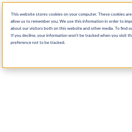
15
Day
:
This website stores cookies on your computer. These cookies are 
20
HR
:
allow us to remember you. We use this information in order to im
59
Min
about our visitors both on this website and other media. To find o
:
If you decline, your information won’t be tracked when you visit t
38
Sec
preference not to be tracked.