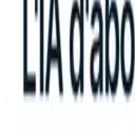
an take instructions?
|
Save my seat
What happens when your ATS c
Produits
Fonctionnalités
IA
Tarifs
Centre de connaissances
Se connecter
Essai gratuit