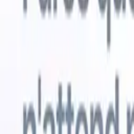
Essai gratuit
L'IA qui travaille pour vous
Nos agen
Les agents IA gèrent les réponses aux e-mails, les
Voir tout
soumissions de candidats, la mise en forme des CV et les
Agent d'a
stratégies de sourcing, vous donnant un meilleur contrôle
dans les C
sur votre recrutement et améliorant la vitesse et la
une liste d
précision.
forme des
PDF.
Agent
Comment les agents IA peuvent changer votre façon de
candidats s
recruter.
↗
Nouvelle version
Connectez vos données à l'IA avec
Recruit CRM MCP
Ce que nous offrons