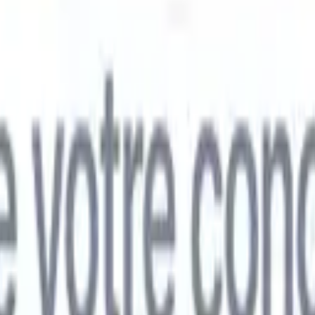
mand
🇯🇵
Japonais
🇮🇹
Italien
🇨🇳
Chinois
mand
🇯🇵
Japonais
🇮🇹
Italien
🇨🇳
Chinois