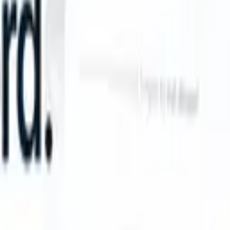
an take instructions?
|
Save my seat