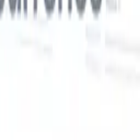
Nos fonctionnalités IA pour les recruteurs
intelligents
Intégration GPT
Automatisez la création de contenu et
s
l'engagement des candidats avec GPT.
Sourcing IA
Sourcez sur tout
er
internet grâce au langage naturel.
Correspondance IA de
candidats
Associez les candidats qualifiés aux postes grâce à une
 en
analyse pilotée par l'IA.
Séquençage de prospection
Engagez les
candidats via des séquences intelligentes d'e-mails, SMS et
LinkedIn.
Libérez l'Efficacité de Recrutement Comme Jamais
Auparavant