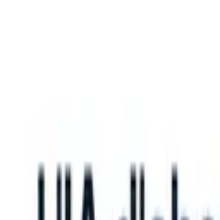
What happens when your ATS can take instructions?
|
Save my seat