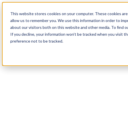
18
Day
:
This website stores cookies on your computer. These cookies are 
23
HR
:
allow us to remember you. We use this information in order to im
46
Min
about our visitors both on this website and other media. To find o
:
If you decline, your information won’t be tracked when you visit t
09
Sec
preference not to be tracked.