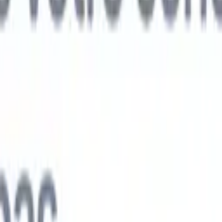
ts IA nouvelle génération
nalyse des CV
Entraînez un agent à reconnaître les champs personnalisé
V que vous analysez.
Agent de soumission de candidats
Laissez l'IA cré
e candidats soignée, prête à être envoyée par e-mail.
Agent de mise en
 CV
Générez des CV formatés par l'IA instantanément et enregistrez-les
 de présentation des candidats
Créez des e-mails de présentation de
oignés et personnalisés grâce à l'IA.
Solutions par secteur