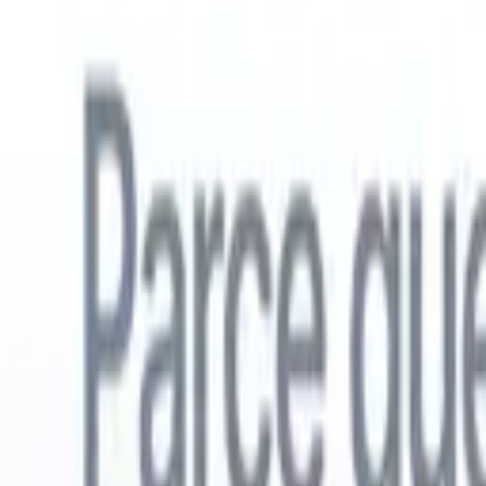
Français
🇺🇸
Anglais
🇳🇱
Néerlandais
🇧🇷
Portugais
🇪🇸
Espagnol
🇩🇪
Alle
Produits
Fonctionnalités
IA
Tarifs
Centre de connaissances
Accédez à tout Recruit CRM via UNE application mobile puissante
Configurez sur le web, puis utilisez sur mobile.
S'inscrire maintenant
Français
🇺🇸
Anglais
🇳🇱
Néerlandais
🇧🇷
Portugais
🇪🇸
Espagnol
🇩🇪
Alle
Je veux une démo