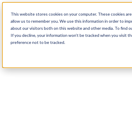
19
Day
:
This website stores cookies on your computer. These cookies are 
00
HR
:
allow us to remember you. We use this information in order to im
05
Min
about our visitors both on this website and other media. To find o
:
If you decline, your information won’t be tracked when you visit t
43
Sec
preference not to be tracked.