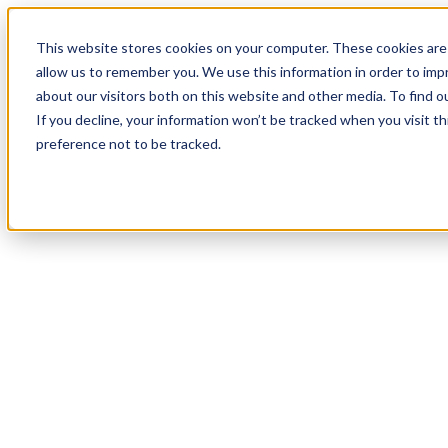
19
Day
:
This website stores cookies on your computer. These cookies are 
12
HR
:
allow us to remember you. We use this information in order to im
41
Min
about our visitors both on this website and other media. To find o
:
If you decline, your information won’t be tracked when you visit t
58
Sec
preference not to be tracked.