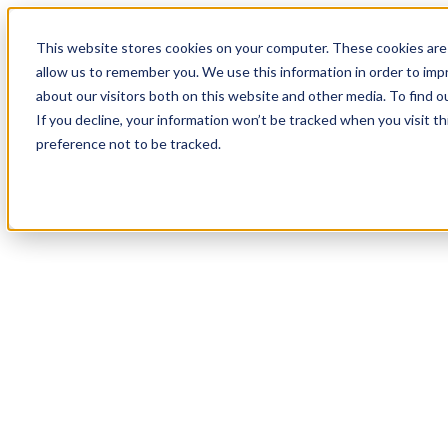
16
Day
:
This website stores cookies on your computer. These cookies are 
03
HR
:
allow us to remember you. We use this information in order to im
22
Min
about our visitors both on this website and other media. To find o
:
If you decline, your information won’t be tracked when you visit t
23
Sec
preference not to be tracked.