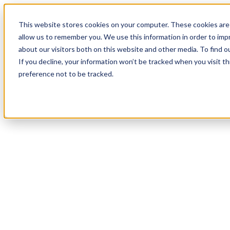
17
Day
:
This website stores cookies on your computer. These cookies are 
22
HR
:
allow us to remember you. We use this information in order to im
52
Min
about our visitors both on this website and other media. To find o
:
If you decline, your information won’t be tracked when you visit t
17
Sec
preference not to be tracked.