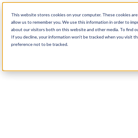
18
Day
:
This website stores cookies on your computer. These cookies are 
08
HR
:
allow us to remember you. We use this information in order to im
37
Min
about our visitors both on this website and other media. To find o
:
If you decline, your information won’t be tracked when you visit t
23
Sec
preference not to be tracked.