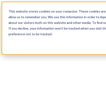
18
Day
:
This website stores cookies on your computer. These cookies are 
19
HR
:
allow us to remember you. We use this information in order to im
10
Min
about our visitors both on this website and other media. To find o
:
If you decline, your information won’t be tracked when you visit t
01
Sec
preference not to be tracked.