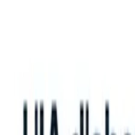
What happens when your ATS can take instructions?
|
Save my seat