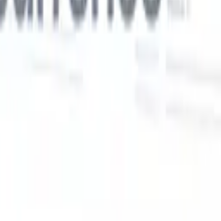
Nos fonctionnalités IA pour les recruteurs
intelligents
Intégration GPT
Automatisez la création de contenu et
s
l'engagement des candidats avec GPT.
Sourcing IA
Sourcez sur tout
er
internet grâce au langage naturel.
Correspondance IA de
candidats
Associez les candidats qualifiés aux postes grâce à une
 en
analyse pilotée par l'IA.
Séquençage de prospection
Engagez les
candidats via des séquences intelligentes d'e-mails, SMS et
LinkedIn.
Libérez l'Efficacité de Recrutement Comme Jamais
Auparavant