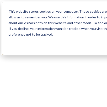
17
Day
:
This website stores cookies on your computer. These cookies are 
21
HR
:
allow us to remember you. We use this information in order to im
55
Min
about our visitors both on this website and other media. To find o
:
If you decline, your information won’t be tracked when you visit t
05
Sec
preference not to be tracked.