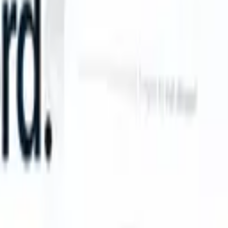
n take instructions?
|
Save my seat