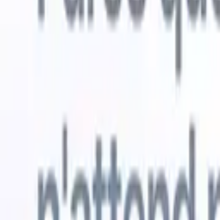
Essai gratuit
L'IA qui travaille pour vous
Nos agen
Les agents IA gèrent les réponses aux e-mails, les
Voir tout
soumissions de candidats, la mise en forme des CV et les
Agent d'a
stratégies de sourcing, vous donnant un meilleur contrôle
dans les C
sur votre recrutement et améliorant la vitesse et la
une liste d
précision.
forme des
PDF.
Agent
Comment les agents IA peuvent changer votre façon de
candidats s
recruter.
↗
Nouvelle version
Connectez vos données à l'IA avec
Recruit CRM MCP
Ce que nous offrons