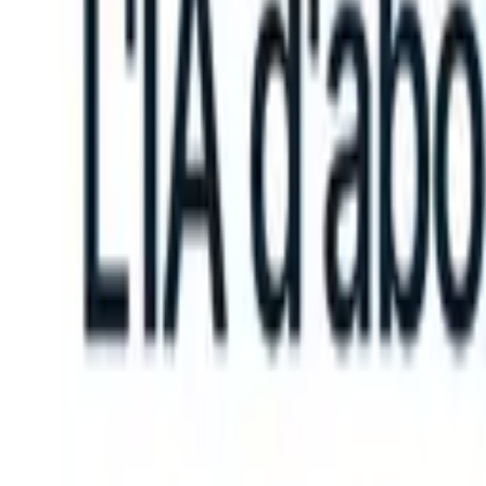
an take instructions?
|
Save my seat
What happens when your ATS ca
Produits
Fonctionnalités
IA
Tarifs
Centre de connaissances
Se connecter
Essai gratuit