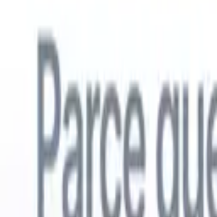
Français
🇺🇸
Anglais
🇳🇱
Néerlandais
🇧🇷
Portugais
🇪🇸
Espagnol
🇩🇪
Alle
Produits
Fonctionnalités
IA
Tarifs
Centre de connaissances
Accédez à tout Recruit CRM via UNE application mobile puissante
Configurez sur le web, puis utilisez sur mobile.
S'inscrire maintenant
Français
🇺🇸
Anglais
🇳🇱
Néerlandais
🇧🇷
Portugais
🇪🇸
Espagnol
🇩🇪
Alle
Je veux une démo