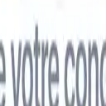
mand
🇯🇵
Japonais
🇮🇹
Italien
🇨🇳
Chinois
mand
🇯🇵
Japonais
🇮🇹
Italien
🇨🇳
Chinois