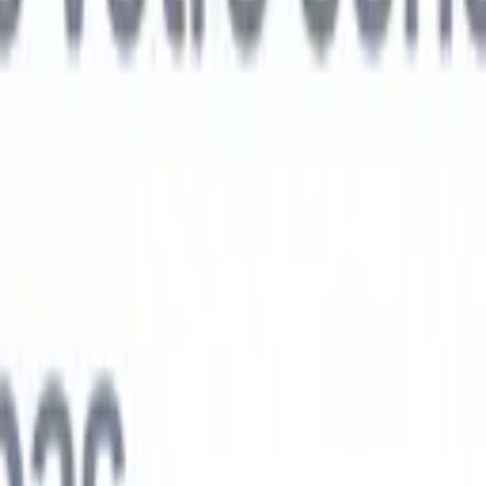
ts IA nouvelle génération
nalyse des CV
Entraînez un agent à reconnaître les champs personnalisé
V que vous analysez.
Agent de soumission de candidats
Laissez l'IA cré
e candidats soignée, prête à être envoyée par e-mail.
Agent de mise en
 CV
Générez des CV formatés par l'IA instantanément et enregistrez-les
 de présentation des candidats
Créez des e-mails de présentation de
oignés et personnalisés grâce à l'IA.
Solutions par secteur