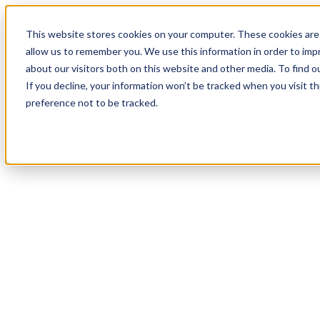
16
Day
:
This website stores cookies on your computer. These cookies are 
02
HR
:
allow us to remember you. We use this information in order to im
39
Min
about our visitors both on this website and other media. To find o
:
If you decline, your information won’t be tracked when you visit t
02
Sec
preference not to be tracked.