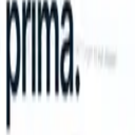
an take instructions?
|
Save my seat