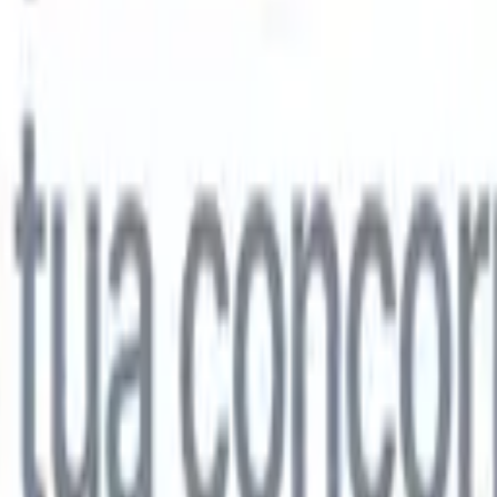
lo
🇩🇪
Tedesco
🇯🇵
Giapponese
🇨🇳
Cinese
lo
🇩🇪
Tedesco
🇯🇵
Giapponese
🇨🇳
Cinese