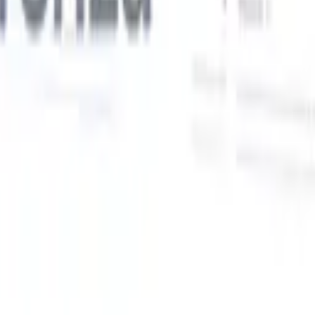
Le nostre funzionalità IA per i recruiter intelligenti
Integrazione GPT
Automatizza la creazione di contenuti e il
coinvolgimento dei candidati con GPT.
Ricerca IA
Cerca in tutto
V
internet con linguaggio naturale.
Abbinamento candidati con
IA
Abbina candidati qualificati ai ruoli con analisi guidata
ati
dall'IA.
Sequenziazione outreach
Coinvolgi i candidati tramite
sequenze intelligenti di email, SMS e LinkedIn.
Sblocca l'Efficienza di Reclutamento Come Mai Prima
Voglio una demo