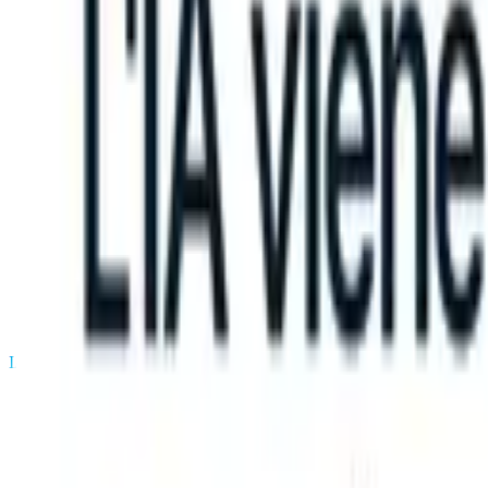
can take instructions?
|
Save my seat
What happens when your ATS c
Prodotti
Funzionalità
IA
Prezzi
Centro di conoscenza
Accedi
Prova gratuita