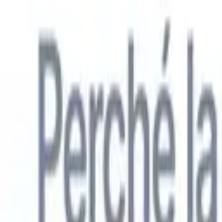
Italiano
🇺🇸
Inglese
🇳🇱
Olandese
🇫🇷
Francese
🇧🇷
Portoghese
🇪🇸
Spagno
Prodotti
Funzionalità
IA
Prezzi
Centro di conoscenza
Accedi a tutto Recruit CRM tramite UN'UNICA potente app mobile
Configura sul web, poi usa su mobile.
Registrati ora
Italiano
🇺🇸
Inglese
🇳🇱
Olandese
🇫🇷
Francese
🇧🇷
Portoghese
🇪🇸
Spagno
Voglio una demo