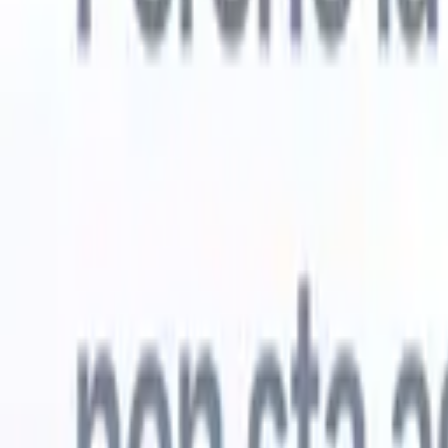
Prova gratuita
L'IA che lavora per te
I nostri
Gli agenti IA gestiscono risposte email, invii di candidati,
Visualizza 
formattazione CV e strategie di ricerca, offrendoti un
Agente di 
maggiore controllo sul tuo reclutamento e migliorando
che analizz
velocità e precisione.
curata pron
dall'IA su
Come gli agenti IA possono cambiare il tuo modo di
mail di pre
assumere.
↗
Nuova versione
Collega i tuoi dati all'IA con Recruit
CRM MCP
Cosa offriamo