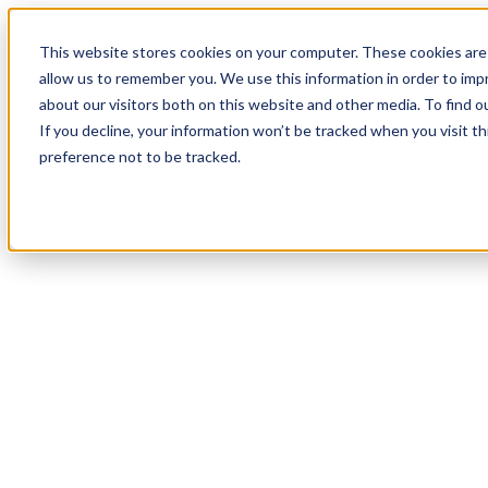
18
Day
:
This website stores cookies on your computer. These cookies are 
01
HR
:
allow us to remember you. We use this information in order to im
32
Min
about our visitors both on this website and other media. To find o
:
If you decline, your information won’t be tracked when you visit t
45
Sec
preference not to be tracked.