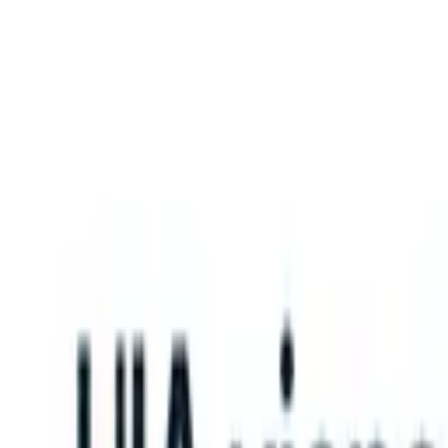
What happens when your ATS can take instructions?
|
Save my seat