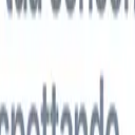
 agenti IA di nuova generazione
tutto
analisi CV
Addestra un agente a riconoscere campi personalizzati nei C
i.
Agente di invio candidati
Lascia che l'IA crei una lista di candidati
ta per l'invio via email.
Agente di formattazione CV
Genera CV formatt
l momento e salvali come PDF.
Agente di presentazione candidati
Crea e-
sentazione dei candidati eleganti e personalizzate con l'IA.
Soluzioni per settore