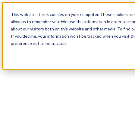
19
Day
:
This website stores cookies on your computer. These cookies are 
12
HR
:
allow us to remember you. We use this information in order to im
31
Min
about our visitors both on this website and other media. To find o
:
If you decline, your information won’t be tracked when you visit t
42
Sec
preference not to be tracked.