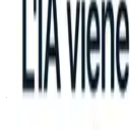
can take instructions?
|
Save my seat
What happens when your ATS c
Prodotti
Funzionalità
IA
Prezzi
Centro di conoscenza
Accedi
Prova gratuita