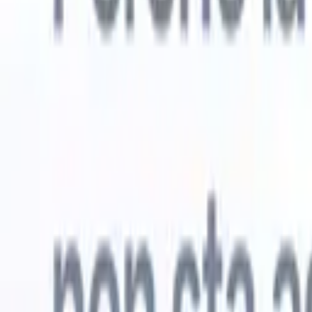
Prova gratuita
L'IA che lavora per te
I nostri
Gli agenti IA gestiscono risposte email, invii di candidati,
Visualizza 
formattazione CV e strategie di ricerca, offrendoti un
Agente di 
maggiore controllo sul tuo reclutamento e migliorando
che analizz
velocità e precisione.
curata pron
dall'IA su
Come gli agenti IA possono cambiare il tuo modo di
mail di pre
assumere.
↗
Nuova versione
Collega i tuoi dati all'IA con Recruit
CRM MCP
Cosa offriamo