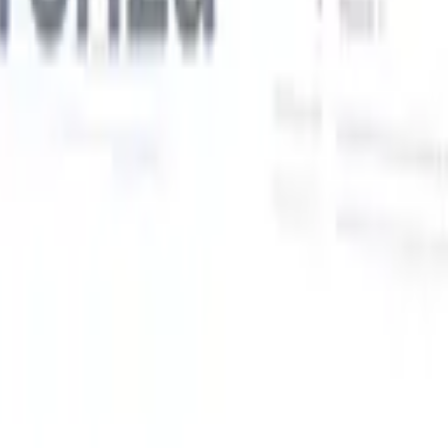
Le nostre funzionalità IA per i recruiter intelligenti
Integrazione GPT
Automatizza la creazione di contenuti e il
coinvolgimento dei candidati con GPT.
Ricerca IA
Cerca in tutto
V
internet con linguaggio naturale.
Abbinamento candidati con
IA
Abbina candidati qualificati ai ruoli con analisi guidata
ati
dall'IA.
Sequenziazione outreach
Coinvolgi i candidati tramite
sequenze intelligenti di email, SMS e LinkedIn.
Sblocca l'Efficienza di Reclutamento Come Mai Prima
Voglio una demo