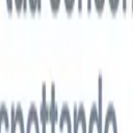
 agenti IA di nuova generazione
tutto
analisi CV
Addestra un agente a riconoscere campi personalizzati nei C
i.
Agente di invio candidati
Lascia che l'IA crei una lista di candidati
ta per l'invio via email.
Agente di formattazione CV
Genera CV formatt
l momento e salvali come PDF.
Agente di presentazione candidati
Crea e-
sentazione dei candidati eleganti e personalizzate con l'IA.
Soluzioni per settore