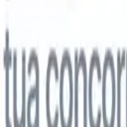
lo
🇩🇪
Tedesco
🇯🇵
Giapponese
🇨🇳
Cinese
lo
🇩🇪
Tedesco
🇯🇵
Giapponese
🇨🇳
Cinese