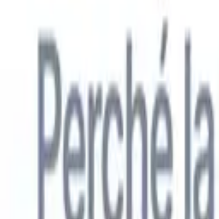
Italiano
🇺🇸
Inglese
🇳🇱
Olandese
🇫🇷
Francese
🇧🇷
Portoghese
🇪🇸
Spagno
Prodotti
Funzionalità
IA
Prezzi
Centro di conoscenza
Accedi a tutto Recruit CRM tramite UN'UNICA potente app mobile
Configura sul web, poi usa su mobile.
Registrati ora
Italiano
🇺🇸
Inglese
🇳🇱
Olandese
🇫🇷
Francese
🇧🇷
Portoghese
🇪🇸
Spagno
Voglio una demo