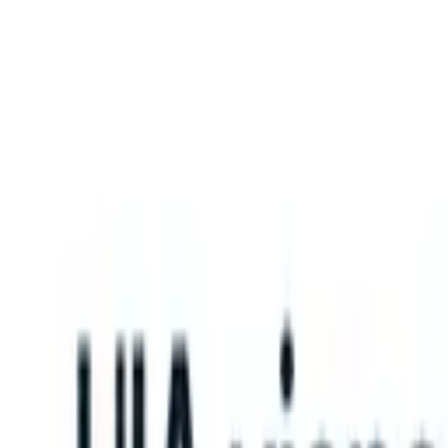
What happens when your ATS can take instructions?
|
Save my seat