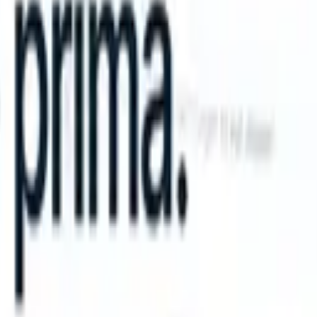
an take instructions?
|
Save my seat