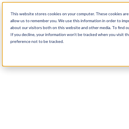
19
Day
:
This website stores cookies on your computer. These cookies are 
08
HR
:
allow us to remember you. We use this information in order to im
40
Min
about our visitors both on this website and other media. To find o
:
If you decline, your information won’t be tracked when you visit t
14
Sec
preference not to be tracked.