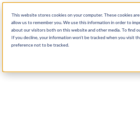
16
Day
:
This website stores cookies on your computer. These cookies are 
01
HR
:
allow us to remember you. We use this information in order to im
46
Min
about our visitors both on this website and other media. To find o
:
If you decline, your information won’t be tracked when you visit t
16
Sec
preference not to be tracked.