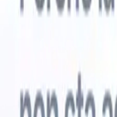
Prova gratuita
L'IA che lavora per te
I nostri
Gli agenti IA gestiscono risposte email, invii di candidati,
Visualizza 
formattazione CV e strategie di ricerca, offrendoti un
Agente di 
maggiore controllo sul tuo reclutamento e migliorando
che analizz
velocità e precisione.
curata pron
dall'IA su
Come gli agenti IA possono cambiare il tuo modo di
mail di pre
assumere.
↗
Nuova versione
Collega i tuoi dati all'IA con Recruit
CRM MCP
Cosa offriamo