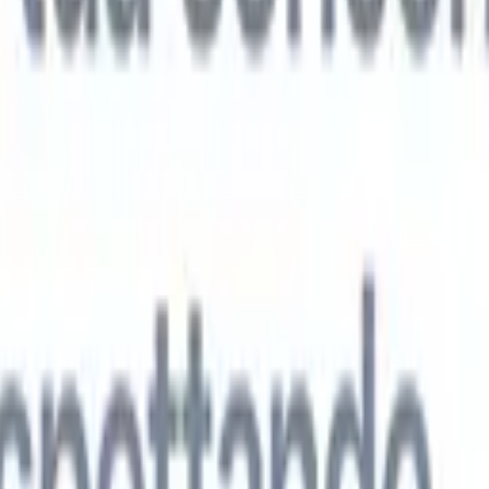
 agenti IA di nuova generazione
tutto
analisi CV
Addestra un agente a riconoscere campi personalizzati nei C
i.
Agente di invio candidati
Lascia che l'IA crei una lista di candidati
ta per l'invio via email.
Agente di formattazione CV
Genera CV formatt
l momento e salvali come PDF.
Agente di presentazione candidati
Crea e-
sentazione dei candidati eleganti e personalizzate con l'IA.
Soluzioni per settore