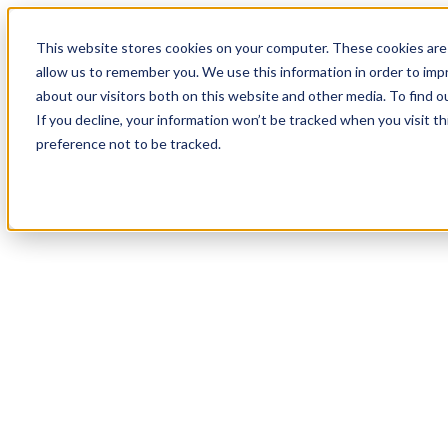
18
Day
:
This website stores cookies on your computer. These cookies are 
07
HR
:
allow us to remember you. We use this information in order to im
12
Min
about our visitors both on this website and other media. To find o
:
If you decline, your information won’t be tracked when you visit t
12
Sec
preference not to be tracked.