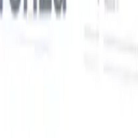
Le nostre funzionalità IA per i recruiter intelligenti
Integrazione GPT
Automatizza la creazione di contenuti e il
coinvolgimento dei candidati con GPT.
Ricerca IA
Cerca in tutto
V
internet con linguaggio naturale.
Abbinamento candidati con
IA
Abbina candidati qualificati ai ruoli con analisi guidata
ati
dall'IA.
Sequenziazione outreach
Coinvolgi i candidati tramite
sequenze intelligenti di email, SMS e LinkedIn.
Sblocca l'Efficienza di Reclutamento Come Mai Prima
Voglio una demo