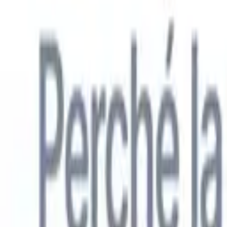
Italiano
🇺🇸
Inglese
🇳🇱
Olandese
🇫🇷
Francese
🇧🇷
Portoghese
🇪🇸
Spagno
Prodotti
Funzionalità
IA
Prezzi
Centro di conoscenza
Accedi a tutto Recruit CRM tramite UN'UNICA potente app mobile
Configura sul web, poi usa su mobile.
Registrati ora
Italiano
🇺🇸
Inglese
🇳🇱
Olandese
🇫🇷
Francese
🇧🇷
Portoghese
🇪🇸
Spagno
Voglio una demo