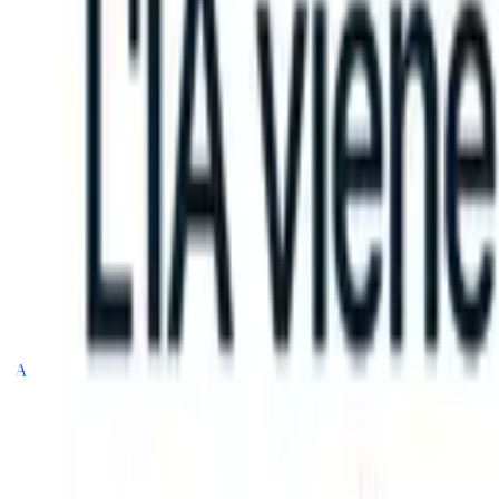
an take instructions?
|
Save my seat
What happens when your ATS c
Prodotti
Funzionalità
IA
Prezzi
Centro di conoscenza
Accedi
Prova gratuita