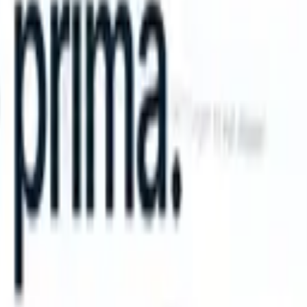
an take instructions?
|
Save my seat