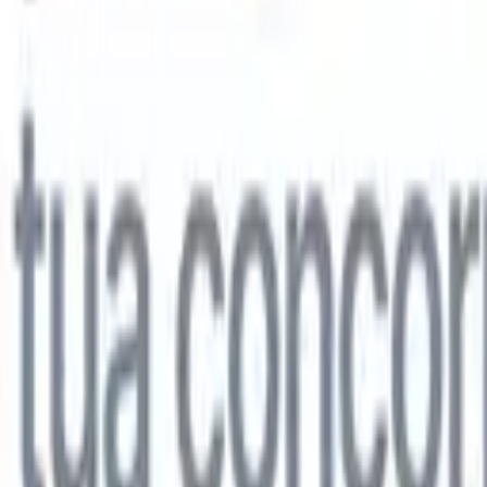
lo
🇩🇪
Tedesco
🇯🇵
Giapponese
🇨🇳
Cinese
lo
🇩🇪
Tedesco
🇯🇵
Giapponese
🇨🇳
Cinese