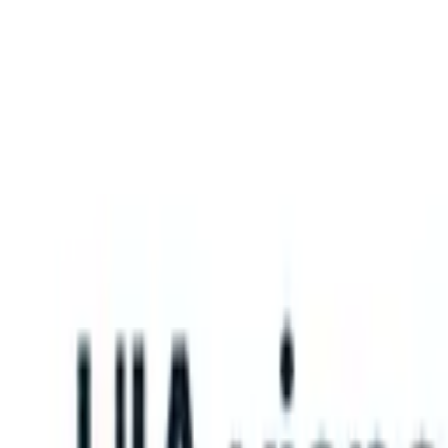
What happens when your ATS can take instructions?
|
Save my seat