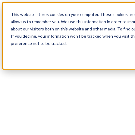
18
Day
:
This website stores cookies on your computer. These cookies are 
22
HR
:
allow us to remember you. We use this information in order to im
49
Min
about our visitors both on this website and other media. To find o
:
If you decline, your information won’t be tracked when you visit t
30
Sec
preference not to be tracked.