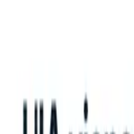
What happens when your ATS can take instructions?
|
Save my seat