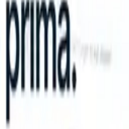
S can take instructions?
|
Save my seat