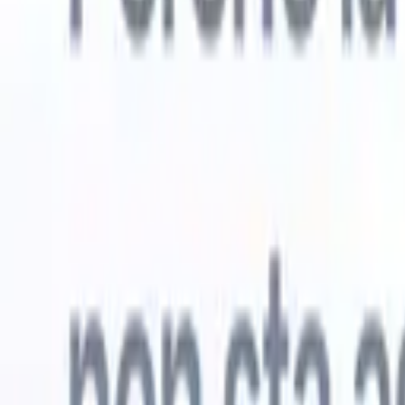
Prova gratuita
L'IA che lavora per te
I nostri
Gli agenti IA gestiscono risposte email, invii di candidati,
Visualizza 
formattazione CV e strategie di ricerca, offrendoti un
Agente di 
maggiore controllo sul tuo reclutamento e migliorando
che analizz
velocità e precisione.
curata pron
dall'IA su
Come gli agenti IA possono cambiare il tuo modo di
mail di pre
assumere.
↗
Nuova versione
Collega i tuoi dati all'IA con Recruit
CRM MCP
Cosa offriamo