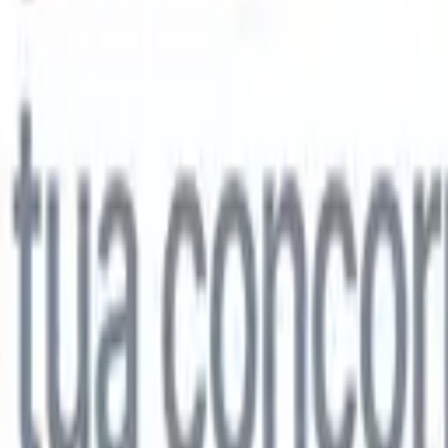
lo
🇩🇪
Tedesco
🇯🇵
Giapponese
🇨🇳
Cinese
lo
🇩🇪
Tedesco
🇯🇵
Giapponese
🇨🇳
Cinese