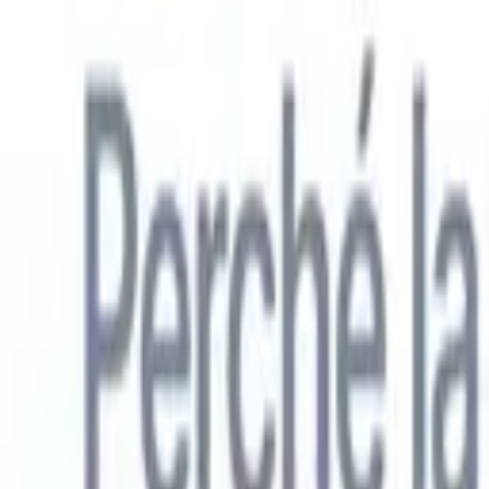
Italiano
🇺🇸
Inglese
🇳🇱
Olandese
🇫🇷
Francese
🇧🇷
Portoghese
🇪🇸
Spagno
Prodotti
Funzionalità
IA
Prezzi
Centro di conoscenza
Accedi a tutto Recruit CRM tramite UN'UNICA potente app mobile
Configura sul web, poi usa su mobile.
Registrati ora
Italiano
🇺🇸
Inglese
🇳🇱
Olandese
🇫🇷
Francese
🇧🇷
Portoghese
🇪🇸
Spagno
Voglio una demo