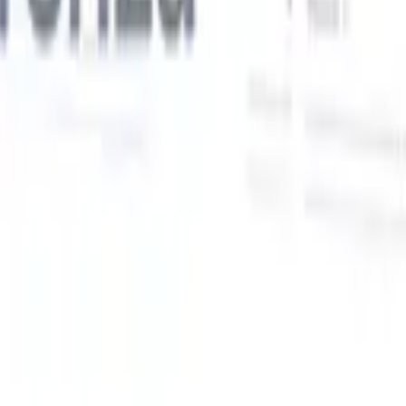
Le nostre funzionalità IA per i recruiter intelligenti
Integrazione GPT
Automatizza la creazione di contenuti e il
coinvolgimento dei candidati con GPT.
Ricerca IA
Cerca in tutto
V
internet con linguaggio naturale.
Abbinamento candidati con
IA
Abbina candidati qualificati ai ruoli con analisi guidata
ati
dall'IA.
Sequenziazione outreach
Coinvolgi i candidati tramite
sequenze intelligenti di email, SMS e LinkedIn.
Sblocca l'Efficienza di Reclutamento Come Mai Prima
Voglio una demo