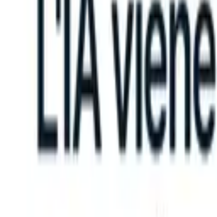
TS can take instructions?
|
Save my seat
What happens when your AT
Prodotti
Funzionalità
IA
Prezzi
Centro di conoscenza
Accedi
Prova gratuita