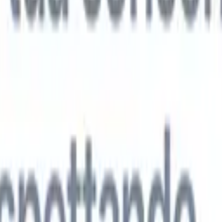
 agenti IA di nuova generazione
tutto
analisi CV
Addestra un agente a riconoscere campi personalizzati nei C
i.
Agente di invio candidati
Lascia che l'IA crei una lista di candidati
ta per l'invio via email.
Agente di formattazione CV
Genera CV formatt
l momento e salvali come PDF.
Agente di presentazione candidati
Crea e-
sentazione dei candidati eleganti e personalizzate con l'IA.
Soluzioni per settore