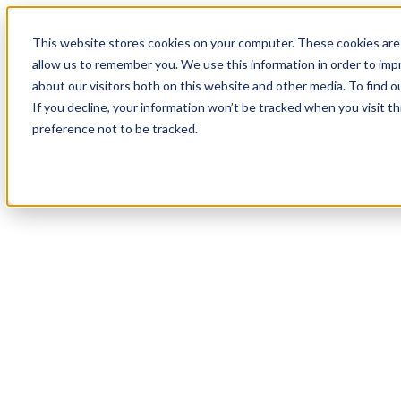
17
Day
:
This website stores cookies on your computer. These cookies are 
10
HR
:
allow us to remember you. We use this information in order to im
07
Min
about our visitors both on this website and other media. To find o
:
If you decline, your information won’t be tracked when you visit t
57
Sec
preference not to be tracked.