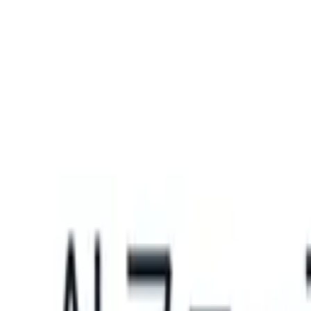
What happens when your ATS can take instructions?
|
Save my seat