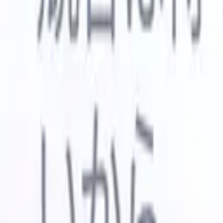
🇺🇸
英語
🇳🇱
オランダ語
🇫🇷
フランス語
🇧🇷
ポルトガル語
🇪
デモを見たい
無料で試す
あなたのために働くAI
次世代
AIエージェントがメール返信、候補者提出、履歴書
すべて表
フォーマット、ソーシング戦略を処理し、採用活動
履歴書解
をより効率的かつ正確に管理できるようにします。
ようエー
出に対応
AIエージェントが採用の仕方を変える方法。
↗
ェント
A
者ピッチ
成。
新リリース
Recruit CRM MCPでデータをAIに接続
当社のサービス