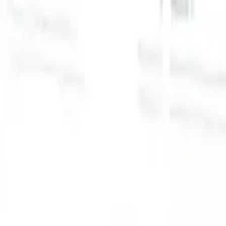
スマートリクルーター向けAI機能
GPT統合
GPTでコンテンツ作成と候補者エンゲージメント
を自動化。
AIソーシング
自然言語でインターネット全体か
る
らソーシング。
AI候補者マッチング
AI主導の分析で適格な
提
候補者を役割にマッチ。
アウトリーチシーケンシング
スマ
ジ
ートなメール、SMS、LinkedInシーケンスで候補者にエン
補
ゲージ。
これまでにない採用効率を解き放とう
デモを見たい