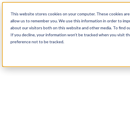
18
Day
:
This website stores cookies on your computer. These cookies are 
05
HR
:
allow us to remember you. We use this information in order to im
08
Min
about our visitors both on this website and other media. To find o
:
If you decline, your information won’t be tracked when you visit t
06
Sec
preference not to be tracked.