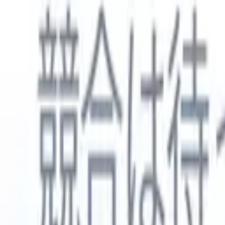
日本語
🇺🇸
英語
🇳🇱
オランダ語
🇫🇷
フランス語
🇧🇷
ポルトガル語
🇪
製品
機能
AI
料金
ナレッジハブ
ONEの強力なモバイルアプリでRecruit CRMのすべてにアク
Webでセットアップして、モバイルで使用。
今すぐ登録
日本語