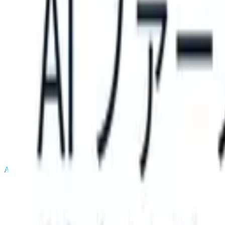
S can take instructions?
|
Save my seat
What happens when your AT
製品
機能
AI
料金
ナレッジハブ
サインイン
無料で試す