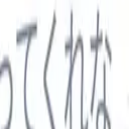

スペイン語
🇩🇪
ドイツ語
🇮🇹
イタリア語
🇨🇳
中国語
セス