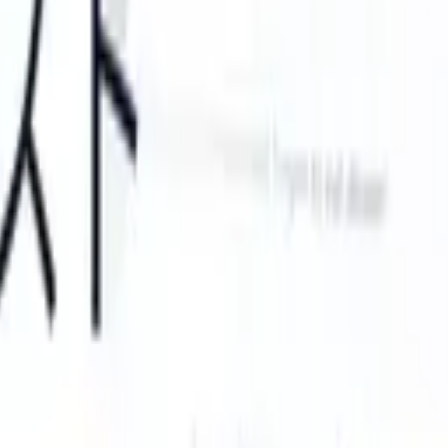
S can take instructions?
|
Save my seat