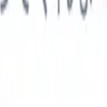

スペイン語
🇩🇪
ドイツ語
🇮🇹
イタリア語
🇨🇳
中国語
AIエージェント
示
析エージェント
解析する履歴書のカスタムフィールドを認識す
ジェントをトレーニング。
候補者提出エージェント
AIがメール
した洗練された候補者リストを作成。
履歴書フォーマットエー
Iフォーマット済み履歴書をその場で生成しPDFとして保存。
候
エージェント
AIで洗練されたブランド候補者ピッチメールを作
業界別ソリューション