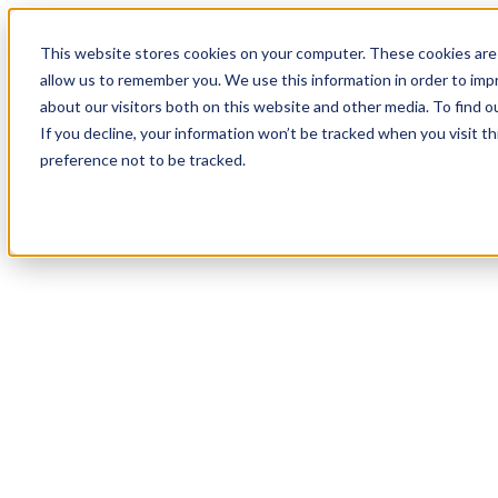
17
Day
:
This website stores cookies on your computer. These cookies are 
06
HR
:
allow us to remember you. We use this information in order to im
28
Min
about our visitors both on this website and other media. To find o
:
If you decline, your information won’t be tracked when you visit t
14
Sec
preference not to be tracked.