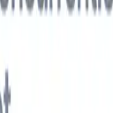
xt-gen AI-agenten
jken
e-agent
Train een agent om aangepaste velden in cv's die je parseert te
.
Kandidaatverzending-agent
Laat AI een verzorgde kandidatenlijst
ie klaar is voor e-mailverzending.
CV-opmaak-agent
Genereer direct AI-
 cv's en sla ze op als PDF's.
Kandidaat-pitchagent
Maak verzorgde,
andidaat-pitch e-mails met AI.
Oplossingen per branche