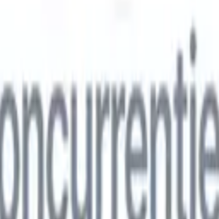
ns
🇮🇹
Italiaans
🇨🇳
Chinees
ns
🇮🇹
Italiaans
🇨🇳
Chinees