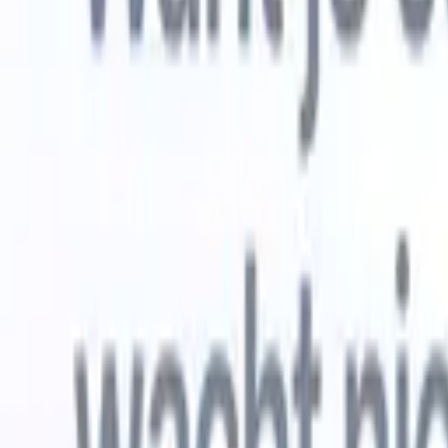
Gratis proberen
AI die het werk voor je doet
Onze ne
AI-agenten verwerken e-mailreacties,
Alles beki
kandidaatverzendingen, cv-opmaak en
CV-analys
sourcingstrategieën, zodat je meer controle hebt over je
herkennen
werving en de snelheid en nauwkeurigheid verbetert.
opstellen d
opgemaakte
Hoe AI-agenten de manier waarop je aanwerft kunnen
gebrande k
veranderen.
↗
Nieuwe release
Verbind uw data met AI via Recruit
CRM MCP
Wat wij bieden