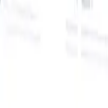
Onze AI-functies voor slimme recruiters
GPT-integratie
Automatiseer contentcreatie en
kandidaatbetrokkenheid met GPT.
AI-sourcing
Zoek over het hele
internet met natuurlijke taal.
AI-kandidaatmatching
Koppel
gekwalificeerde kandidaten aan functies met AI-gestuurde
analyse.
Outreach-sequencing
Betrek kandidaten via slimme e-mail-,
sms- en LinkedIn-sequenties.
Ontketen Wervingsefficiëntie Zoals Nooit Tevoren
Ik wil een demo