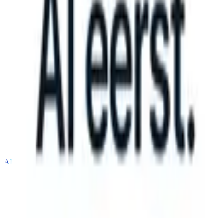
an take instructions?
|
Save my seat
What happens when your ATS c
Producten
Functies
AI
Prijzen
Kenniscentrum
Inloggen
Gratis proberen