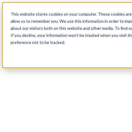
19
Day
:
This website stores cookies on your computer. These cookies are 
14
HR
:
allow us to remember you. We use this information in order to im
24
Min
about our visitors both on this website and other media. To find o
:
If you decline, your information won’t be tracked when you visit t
39
Sec
preference not to be tracked.