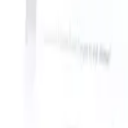
an take instructions?
|
Save my seat