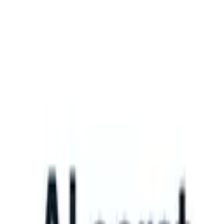
What happens when your ATS can take instructions?
|
Save my seat