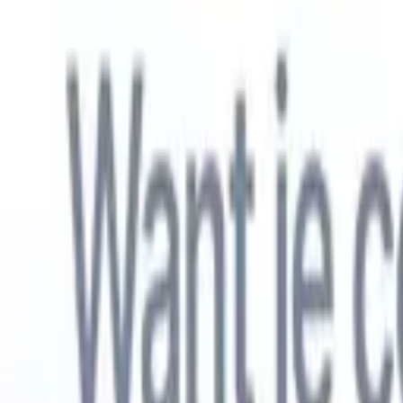
Nederlands
🇺🇸
Engels
🇫🇷
Frans
🇧🇷
Portugees
🇪🇸
Spaans
🇩🇪
Duits
🇯🇵
Japa
Producten
Functies
AI
Prijzen
Kenniscentrum
Krijg toegang tot alle Recruit CRM via ÉÉN krachtige mobiele app
Instellen op het web, dan gebruiken op mobiel.
Nu aanmelden
Nederlands
🇺🇸
Engels
🇫🇷
Frans
🇧🇷
Portugees
🇪🇸
Spaans
🇩🇪
Duits
🇯🇵
Japa
Ik wil een demo