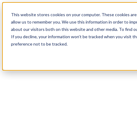
18
Day
:
This website stores cookies on your computer. These cookies are 
08
HR
:
allow us to remember you. We use this information in order to im
22
Min
about our visitors both on this website and other media. To find o
:
If you decline, your information won’t be tracked when you visit t
22
Sec
preference not to be tracked.