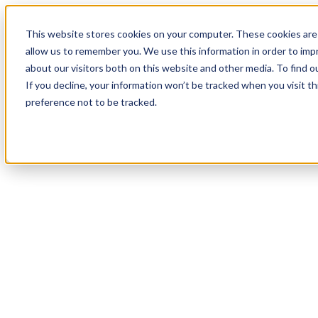
18
Day
:
This website stores cookies on your computer. These cookies are 
21
HR
:
allow us to remember you. We use this information in order to im
31
Min
about our visitors both on this website and other media. To find o
:
If you decline, your information won’t be tracked when you visit t
50
Sec
preference not to be tracked.