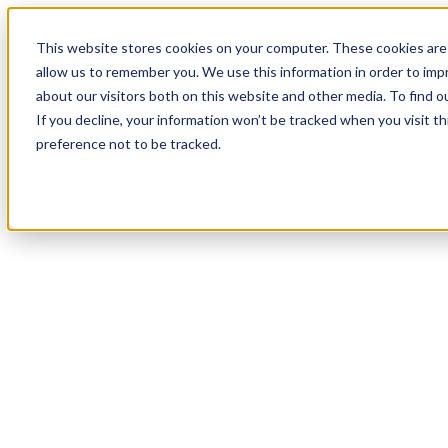
18
Day
:
This website stores cookies on your computer. These cookies are 
10
HR
:
allow us to remember you. We use this information in order to im
36
Min
about our visitors both on this website and other media. To find o
:
If you decline, your information won’t be tracked when you visit t
26
Sec
preference not to be tracked.