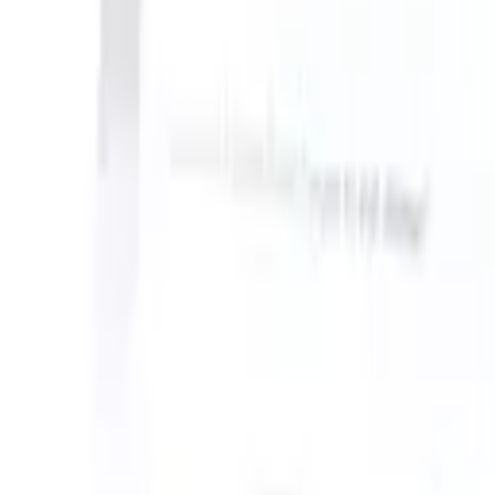
 can take instructions?
|
Save my seat