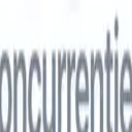
ns
🇮🇹
Italiaans
🇨🇳
Chinees
ns
🇮🇹
Italiaans
🇨🇳
Chinees