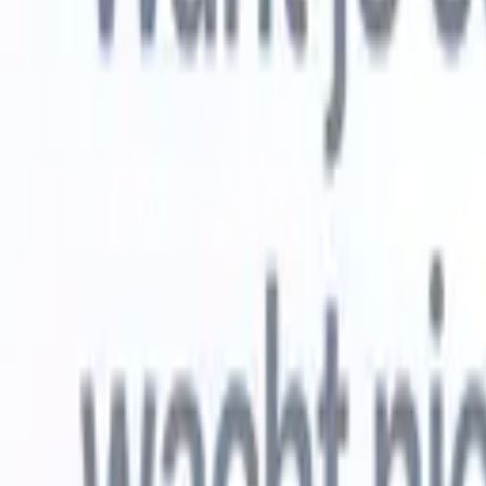
Gratis proberen
AI die het werk voor je doet
Onze ne
AI-agenten verwerken e-mailreacties,
Alles beki
kandidaatverzendingen, cv-opmaak en
CV-analys
sourcingstrategieën, zodat je meer controle hebt over je
herkennen
werving en de snelheid en nauwkeurigheid verbetert.
opstellen d
opgemaakte
Hoe AI-agenten de manier waarop je aanwerft kunnen
gebrande k
veranderen.
↗
Nieuwe release
Verbind uw data met AI via Recruit
CRM MCP
Wat wij bieden