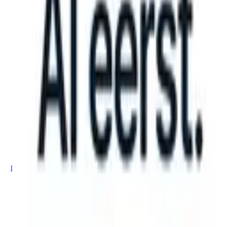
S can take instructions?
|
Save my seat
What happens when your ATS
Producten
Functies
AI
Prijzen
Kenniscentrum
Inloggen
Gratis proberen