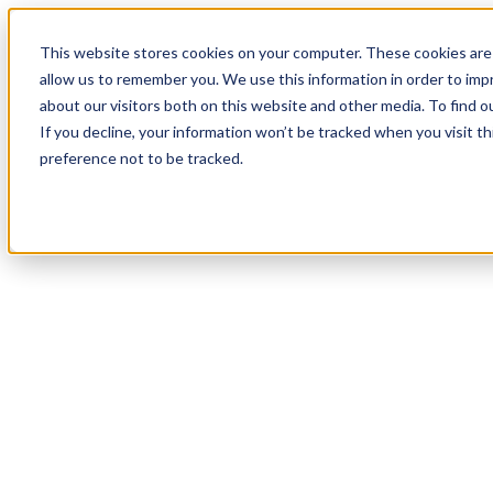
19
Day
:
This website stores cookies on your computer. These cookies are 
05
HR
:
allow us to remember you. We use this information in order to im
48
Min
about our visitors both on this website and other media. To find o
:
If you decline, your information won’t be tracked when you visit t
13
Sec
preference not to be tracked.