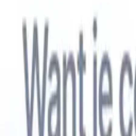
Nederlands
🇺🇸
Engels
🇫🇷
Frans
🇧🇷
Portugees
🇪🇸
Spaans
🇩🇪
Duits
🇯🇵
Japa
Producten
Functies
AI
Prijzen
Kenniscentrum
Krijg toegang tot alle Recruit CRM via ÉÉN krachtige mobiele app
Instellen op het web, dan gebruiken op mobiel.
Nu aanmelden
Nederlands
🇺🇸
Engels
🇫🇷
Frans
🇧🇷
Portugees
🇪🇸
Spaans
🇩🇪
Duits
🇯🇵
Japa
Ik wil een demo