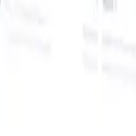
Onze AI-functies voor slimme recruiters
GPT-integratie
Automatiseer contentcreatie en
kandidaatbetrokkenheid met GPT.
AI-sourcing
Zoek over het hele
internet met natuurlijke taal.
AI-kandidaatmatching
Koppel
gekwalificeerde kandidaten aan functies met AI-gestuurde
analyse.
Outreach-sequencing
Betrek kandidaten via slimme e-mail-,
sms- en LinkedIn-sequenties.
Ontketen Wervingsefficiëntie Zoals Nooit Tevoren
Ik wil een demo