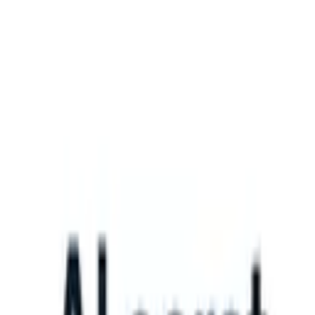
What happens when your ATS can take instructions?
|
Save my seat