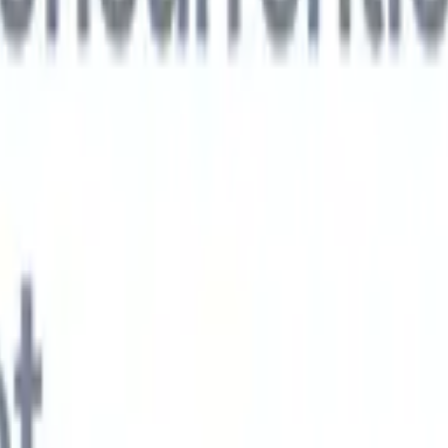
xt-gen AI-agenten
jken
e-agent
Train een agent om aangepaste velden in cv's die je parseert te
.
Kandidaatverzending-agent
Laat AI een verzorgde kandidatenlijst
ie klaar is voor e-mailverzending.
CV-opmaak-agent
Genereer direct AI-
 cv's en sla ze op als PDF's.
Kandidaat-pitchagent
Maak verzorgde,
andidaat-pitch e-mails met AI.
Oplossingen per branche