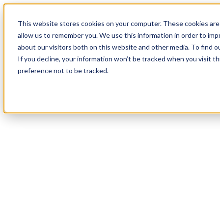
19
Day
:
This website stores cookies on your computer. These cookies are 
02
HR
:
allow us to remember you. We use this information in order to im
46
Min
about our visitors both on this website and other media. To find o
:
If you decline, your information won’t be tracked when you visit t
39
Sec
preference not to be tracked.