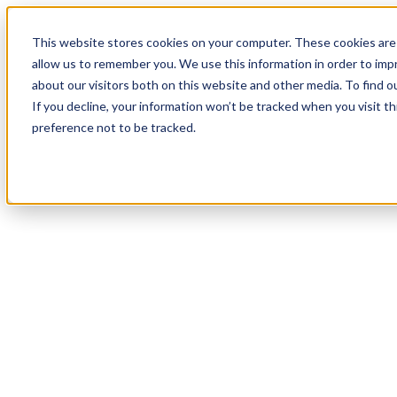
18
Day
:
This website stores cookies on your computer. These cookies are 
20
HR
:
allow us to remember you. We use this information in order to im
09
Min
about our visitors both on this website and other media. To find o
:
If you decline, your information won’t be tracked when you visit t
06
Sec
preference not to be tracked.