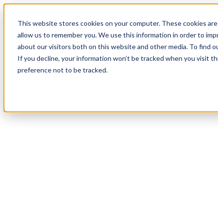
17
Day
:
This website stores cookies on your computer. These cookies are 
02
HR
:
allow us to remember you. We use this information in order to im
25
Min
about our visitors both on this website and other media. To find o
:
If you decline, your information won’t be tracked when you visit t
31
Sec
preference not to be tracked.