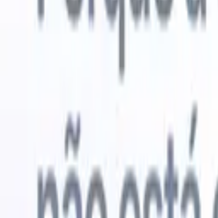
Experimente grátis
IA que faz o trabalho por você
Nossos 
Os agentes de IA cuidam de respostas de e-mail, envios de
Ver tudo
candidatos, formatação de currículos e estratégias de
Agente de 
sourcing, oferecendo maior controle sobre seu
personaliz
recrutamento e melhorando velocidade e precisão.
a IA criar 
formatação
Como os agentes de IA podem mudar a forma como você
PDFs.
Agen
contrata.
↗
candidatos
Novo lançamento
Conecte seus dados à IA com o
Recruit CRM MCP
O que oferecemos