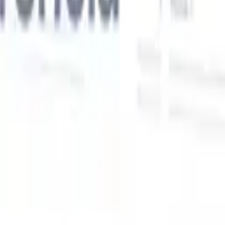
Nossas funcionalidades de IA para recrutadores
inteligentes
Integração GPT
Automatize a criação de conteúdo e o engajamento
de candidatos com GPT.
Sourcing com IA
Busque em toda a
xe
internet com linguagem natural.
Correspondência de candidatos
com IA
Combine candidatos qualificados a vagas com análise
o
orientada por IA.
Sequenciamento de outreach
Engaje candidatos
por meio de sequências inteligentes de e-mail, SMS e LinkedIn.
Desbloqueie a Eficiência de Recrutamento Como Nunca
Antes
Quero uma demo