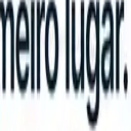
n take instructions?
|
Save my seat