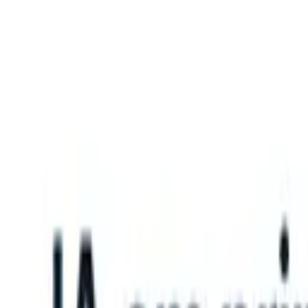
What happens when your ATS can take instructions?
|
Save my seat