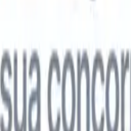

Japonês
🇮🇹
Italiano
🇨🇳
Chinês
l

Japonês
🇮🇹
Italiano
🇨🇳
Chinês