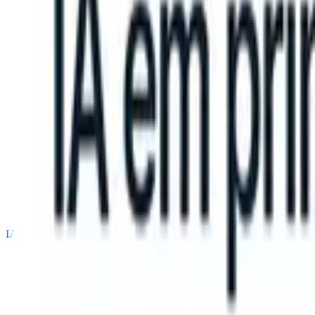
an take instructions?
|
Save my seat
What happens when your ATS ca
Produtos
Recursos
IA
Preços
Centro de Conhecimento
Entrar
Experimente grátis