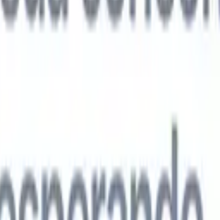
agentes de IA de próxima geração
análise de currículo
Treine um agente para reconhecer campos
ados nos currículos que você analisa.
Agente de envio de candidatos
Dei
uma lista refinada de candidatos pronta para envio por e-mail.
Agente de
 de currículo
Gere currículos formatados por IA na hora e salve-os com
te de apresentação de candidatos
Crie e-mails de apresentação de
 personalizados e profissionais com IA.
Soluções por setor