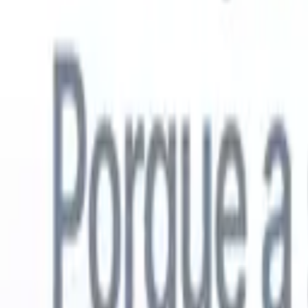
Português
🇺🇸
Inglês
🇳🇱
Holandês
🇫🇷
Francês
🇪🇸
Espanhol
🇩🇪
Alemão
🇯
Produtos
Recursos
IA
Preços
Centro de Conhecimento
Acesse todo o Recruit CRM através de UM poderoso aplicativo móve
Configure na web, depois use no celular.
Inscrever-se agora
Português
🇺🇸
Inglês
🇳🇱
Holandês
🇫🇷
Francês
🇪🇸
Espanhol
🇩🇪
Alemão
🇯
Quero uma demo