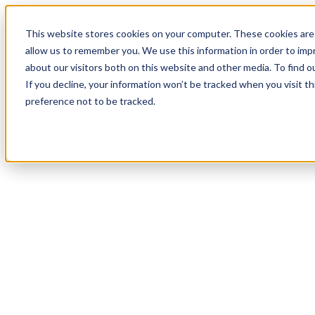
19
Day
:
This website stores cookies on your computer. These cookies are 
13
HR
:
allow us to remember you. We use this information in order to im
55
Min
about our visitors both on this website and other media. To find o
:
If you decline, your information won’t be tracked when you visit t
58
Sec
preference not to be tracked.