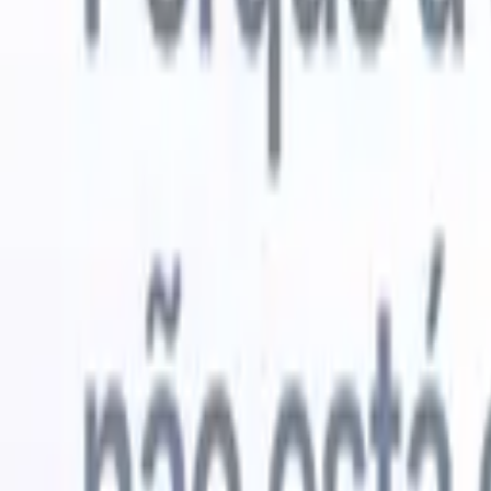
Experimente grátis
IA que faz o trabalho por você
Nossos 
Os agentes de IA cuidam de respostas de e-mail, envios de
Ver tudo
candidatos, formatação de currículos e estratégias de
Agente de 
sourcing, oferecendo maior controle sobre seu
personaliz
recrutamento e melhorando velocidade e precisão.
a IA criar 
formatação
Como os agentes de IA podem mudar a forma como você
PDFs.
Agen
contrata.
↗
candidatos
Novo lançamento
Conecte seus dados à IA com o
Recruit CRM MCP
O que oferecemos