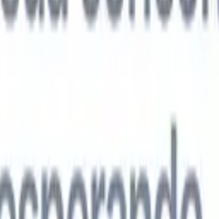
agentes de IA de próxima geração
análise de currículo
Treine um agente para reconhecer campos
ados nos currículos que você analisa.
Agente de envio de candidatos
Dei
uma lista refinada de candidatos pronta para envio por e-mail.
Agente de
 de currículo
Gere currículos formatados por IA na hora e salve-os com
te de apresentação de candidatos
Crie e-mails de apresentação de
 personalizados e profissionais com IA.
Soluções por setor