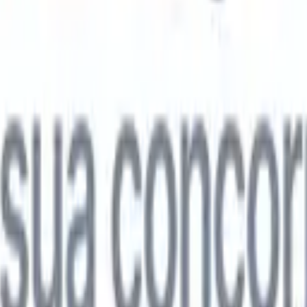

Japonês
🇮🇹
Italiano
🇨🇳
Chinês
l

Japonês
🇮🇹
Italiano
🇨🇳
Chinês