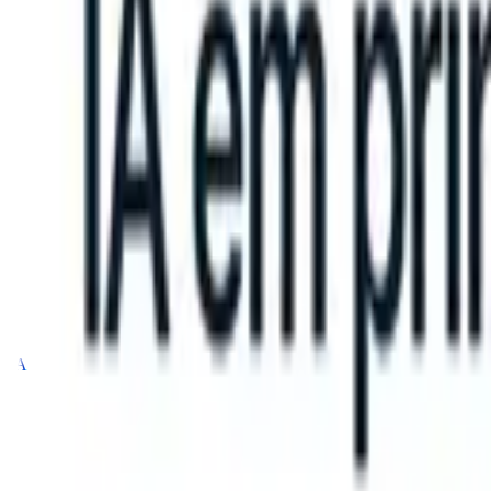
an take instructions?
|
Save my seat
What happens when your ATS ca
Produtos
Recursos
IA
Preços
Centro de Conhecimento
Entrar
Experimente grátis