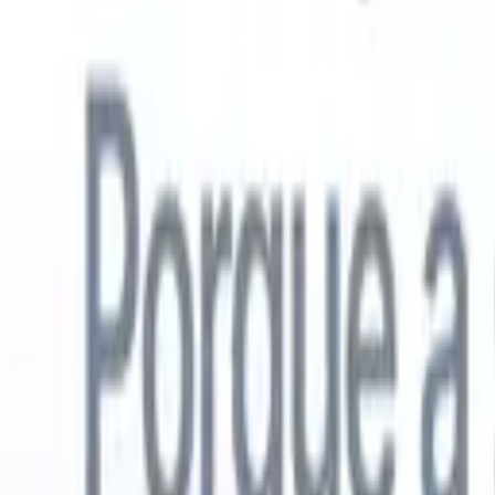
Português
🇺🇸
Inglês
🇳🇱
Holandês
🇫🇷
Francês
🇪🇸
Espanhol
🇩🇪
Alemão
🇯
Produtos
Recursos
IA
Preços
Centro de Conhecimento
Acesse todo o Recruit CRM através de UM poderoso aplicativo móve
Configure na web, depois use no celular.
Inscrever-se agora
Português
🇺🇸
Inglês
🇳🇱
Holandês
🇫🇷
Francês
🇪🇸
Espanhol
🇩🇪
Alemão
🇯
Quero uma demo