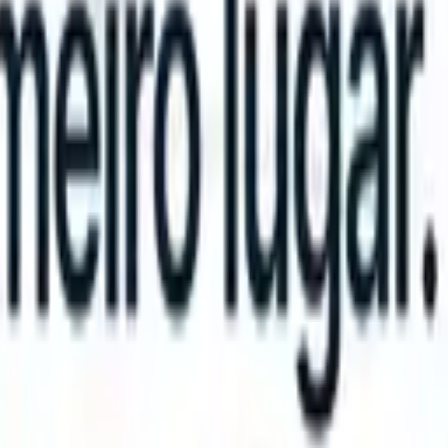
n take instructions?
|
Save my seat