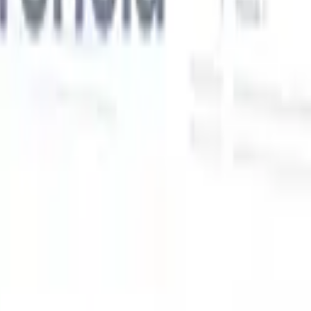
Nossas funcionalidades de IA para recrutadores
inteligentes
Integração GPT
Automatize a criação de conteúdo e o engajamento
de candidatos com GPT.
Sourcing com IA
Busque em toda a
xe
internet com linguagem natural.
Correspondência de candidatos
com IA
Combine candidatos qualificados a vagas com análise
o
orientada por IA.
Sequenciamento de outreach
Engaje candidatos
por meio de sequências inteligentes de e-mail, SMS e LinkedIn.
Desbloqueie a Eficiência de Recrutamento Como Nunca
Antes
Quero uma demo