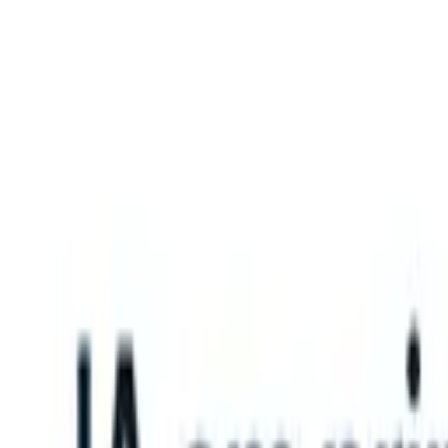
What happens when your ATS can take instructions?
|
Save my seat