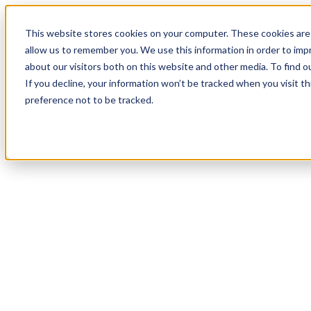
19
Day
:
This website stores cookies on your computer. These cookies are 
00
HR
:
allow us to remember you. We use this information in order to im
01
Min
about our visitors both on this website and other media. To find o
:
If you decline, your information won’t be tracked when you visit t
45
Sec
preference not to be tracked.