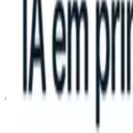
tions?
|
Save my seat
What happens when your ATS can take instruc
Produtos
Recursos
IA
Preços
Centro de Conhecimento
Entrar
Experimente grátis