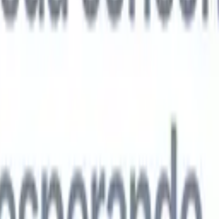
agentes de IA de próxima geração
análise de currículo
Treine um agente para reconhecer campos
ados nos currículos que você analisa.
Agente de envio de candidatos
Dei
uma lista refinada de candidatos pronta para envio por e-mail.
Agente de
 de currículo
Gere currículos formatados por IA na hora e salve-os com
te de apresentação de candidatos
Crie e-mails de apresentação de
 personalizados e profissionais com IA.
Soluções por setor