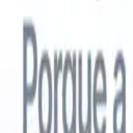
Português
🇺🇸
Inglês
🇳🇱
Holandês
🇫🇷
Francês
🇪🇸
Espanhol
🇩🇪
Alemão
🇯
Produtos
Recursos
IA
Preços
Centro de Conhecimento
Acesse todo o Recruit CRM através de UM poderoso aplicativo móve
Configure na web, depois use no celular.
Inscrever-se agora
Português
🇺🇸
Inglês
🇳🇱
Holandês
🇫🇷
Francês
🇪🇸
Espanhol
🇩🇪
Alemão
🇯
Quero uma demo