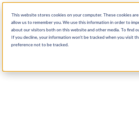
19
Day
:
This website stores cookies on your computer. These cookies are 
19
HR
:
allow us to remember you. We use this information in order to im
27
Min
about our visitors both on this website and other media. To find o
:
If you decline, your information won’t be tracked when you visit t
54
Sec
preference not to be tracked.