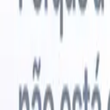
Experimente grátis
IA que faz o trabalho por você
Nossos 
Os agentes de IA cuidam de respostas de e-mail, envios de
Ver tudo
candidatos, formatação de currículos e estratégias de
Agente de 
sourcing, oferecendo maior controle sobre seu
personaliz
recrutamento e melhorando velocidade e precisão.
a IA criar 
formatação
Como os agentes de IA podem mudar a forma como você
PDFs.
Agen
contrata.
↗
candidatos
Novo lançamento
Conecte seus dados à IA com o
Recruit CRM MCP
O que oferecemos