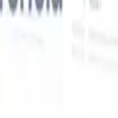
Nossas funcionalidades de IA para recrutadores
inteligentes
Integração GPT
Automatize a criação de conteúdo e o engajamento
de candidatos com GPT.
Sourcing com IA
Busque em toda a
xe
internet com linguagem natural.
Correspondência de candidatos
com IA
Combine candidatos qualificados a vagas com análise
o
orientada por IA.
Sequenciamento de outreach
Engaje candidatos
por meio de sequências inteligentes de e-mail, SMS e LinkedIn.
Desbloqueie a Eficiência de Recrutamento Como Nunca
Antes
Quero uma demo