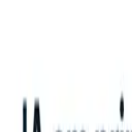
What happens when your ATS can take instructions?
|
Save my seat