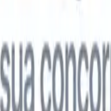

Japonês
🇮🇹
Italiano
🇨🇳
Chinês
l

Japonês
🇮🇹
Italiano
🇨🇳
Chinês