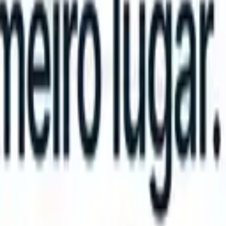
tions?
|
Save my seat