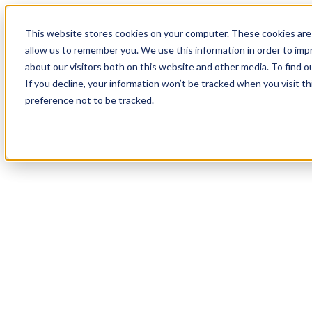
18
Day
:
This website stores cookies on your computer. These cookies are 
10
HR
:
allow us to remember you. We use this information in order to im
03
Min
about our visitors both on this website and other media. To find o
:
If you decline, your information won’t be tracked when you visit t
23
Sec
preference not to be tracked.