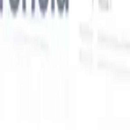
Nossas funcionalidades de IA para recrutadores
inteligentes
Integração GPT
Automatize a criação de conteúdo e o engajamento
de candidatos com GPT.
Sourcing com IA
Busque em toda a
xe
internet com linguagem natural.
Correspondência de candidatos
com IA
Combine candidatos qualificados a vagas com análise
o
orientada por IA.
Sequenciamento de outreach
Engaje candidatos
por meio de sequências inteligentes de e-mail, SMS e LinkedIn.
Desbloqueie a Eficiência de Recrutamento Como Nunca
Antes
Quero uma demo