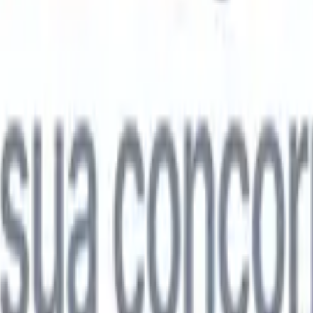

Japonês
🇮🇹
Italiano
🇨🇳
Chinês
l

Japonês
🇮🇹
Italiano
🇨🇳
Chinês