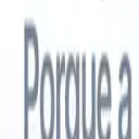
Português
🇺🇸
Inglês
🇳🇱
Holandês
🇫🇷
Francês
🇪🇸
Espanhol
🇩🇪
Alemão
🇯
Produtos
Recursos
IA
Preços
Centro de Conhecimento
Acesse todo o Recruit CRM através de UM poderoso aplicativo móve
Configure na web, depois use no celular.
Inscrever-se agora
Português
🇺🇸
Inglês
🇳🇱
Holandês
🇫🇷
Francês
🇪🇸
Espanhol
🇩🇪
Alemão
🇯
Quero uma demo