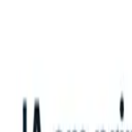
What happens when your ATS can take instructions?
|
Save my seat