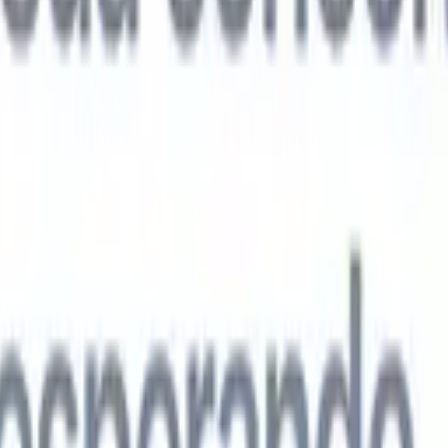
agentes de IA de próxima geração
análise de currículo
Treine um agente para reconhecer campos
ados nos currículos que você analisa.
Agente de envio de candidatos
Dei
uma lista refinada de candidatos pronta para envio por e-mail.
Agente de
 de currículo
Gere currículos formatados por IA na hora e salve-os com
te de apresentação de candidatos
Crie e-mails de apresentação de
 personalizados e profissionais com IA.
Soluções por setor