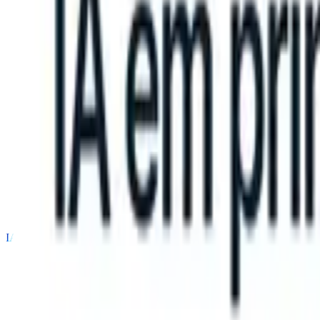
 can take instructions?
|
Save my seat
What happens when your ATS 
Produtos
Recursos
IA
Preços
Centro de Conhecimento
Entrar
Experimente grátis