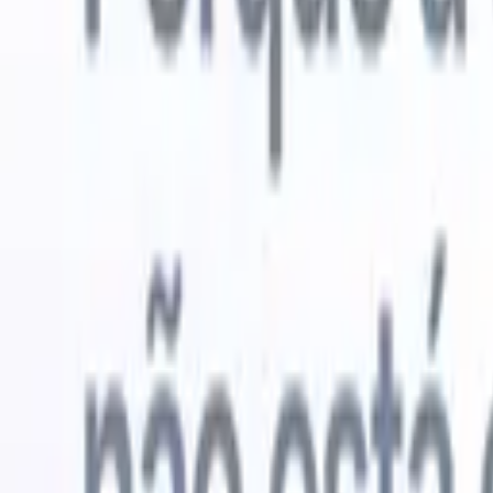
Experimente grátis
IA que faz o trabalho por você
Nossos 
Os agentes de IA cuidam de respostas de e-mail, envios de
Ver tudo
candidatos, formatação de currículos e estratégias de
Agente de 
sourcing, oferecendo maior controle sobre seu
personaliz
recrutamento e melhorando velocidade e precisão.
a IA criar 
formatação
Como os agentes de IA podem mudar a forma como você
PDFs.
Agen
contrata.
↗
candidatos
Novo lançamento
Conecte seus dados à IA com o
Recruit CRM MCP
O que oferecemos