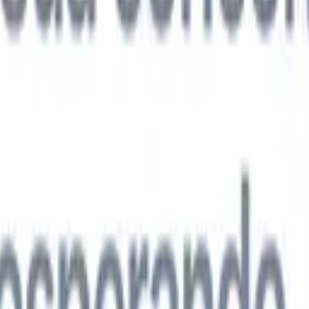
agentes de IA de próxima geração
análise de currículo
Treine um agente para reconhecer campos
ados nos currículos que você analisa.
Agente de envio de candidatos
Dei
uma lista refinada de candidatos pronta para envio por e-mail.
Agente de
 de currículo
Gere currículos formatados por IA na hora e salve-os com
te de apresentação de candidatos
Crie e-mails de apresentação de
 personalizados e profissionais com IA.
Soluções por setor