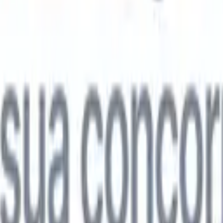

Japonês
🇮🇹
Italiano
🇨🇳
Chinês
l

Japonês
🇮🇹
Italiano
🇨🇳
Chinês