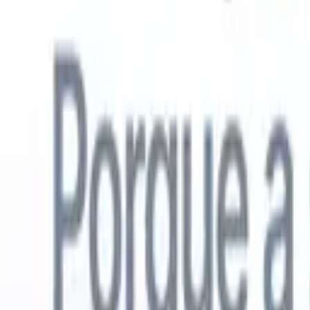
Português
🇺🇸
Inglês
🇳🇱
Holandês
🇫🇷
Francês
🇪🇸
Espanhol
🇩🇪
Alemão
🇯
Produtos
Recursos
IA
Preços
Centro de Conhecimento
Acesse todo o Recruit CRM através de UM poderoso aplicativo móve
Configure na web, depois use no celular.
Inscrever-se agora
Português
🇺🇸
Inglês
🇳🇱
Holandês
🇫🇷
Francês
🇪🇸
Espanhol
🇩🇪
Alemão
🇯
Quero uma demo