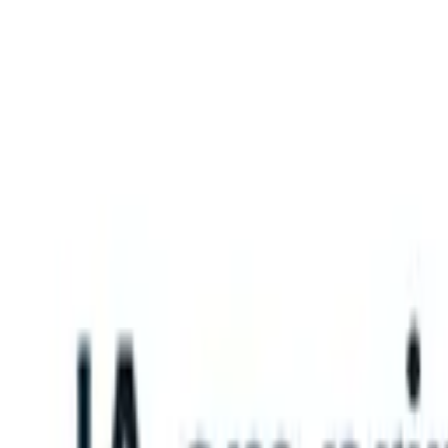
What happens when your ATS can take instructions?
|
Save my seat