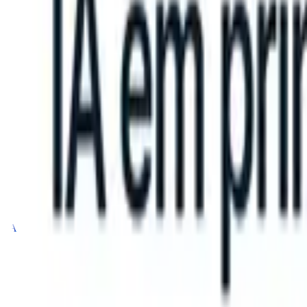
can take instructions?
|
Save my seat
What happens when your ATS 
Produtos
Recursos
IA
Preços
Centro de Conhecimento
Entrar
Experimente grátis