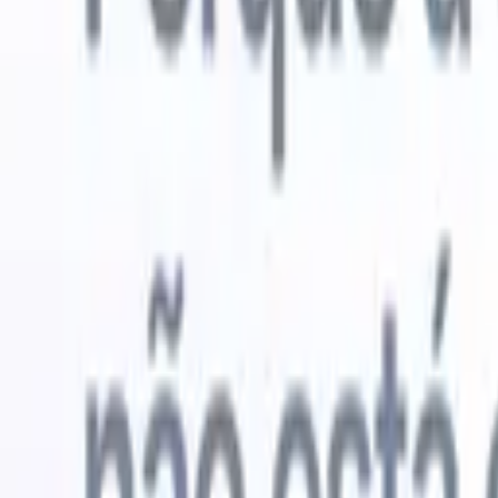
Experimente grátis
IA que faz o trabalho por você
Nossos 
Os agentes de IA cuidam de respostas de e-mail, envios de
Ver tudo
candidatos, formatação de currículos e estratégias de
Agente de 
sourcing, oferecendo maior controle sobre seu
personaliz
recrutamento e melhorando velocidade e precisão.
a IA criar 
formatação
Como os agentes de IA podem mudar a forma como você
PDFs.
Agen
contrata.
↗
candidatos
Novo lançamento
Conecte seus dados à IA com o
Recruit CRM MCP
O que oferecemos