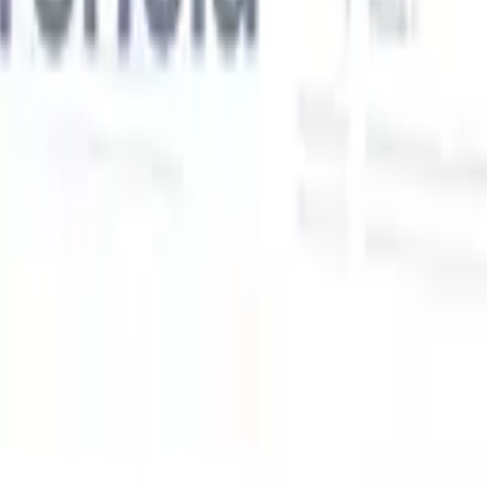
Nossas funcionalidades de IA para recrutadores
inteligentes
Integração GPT
Automatize a criação de conteúdo e o engajamento
de candidatos com GPT.
Sourcing com IA
Busque em toda a
xe
internet com linguagem natural.
Correspondência de candidatos
com IA
Combine candidatos qualificados a vagas com análise
o
orientada por IA.
Sequenciamento de outreach
Engaje candidatos
por meio de sequências inteligentes de e-mail, SMS e LinkedIn.
Desbloqueie a Eficiência de Recrutamento Como Nunca
Antes
Quero uma demo