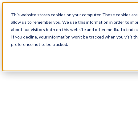
18
Day
:
This website stores cookies on your computer. These cookies are 
06
HR
:
allow us to remember you. We use this information in order to im
12
Min
about our visitors both on this website and other media. To find o
:
If you decline, your information won’t be tracked when you visit t
42
Sec
preference not to be tracked.