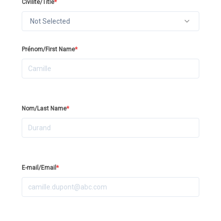
Civilité/Title
*
Not Selected
Prénom/First Name
*
Nom/Last Name
*
E-mail/Email
*